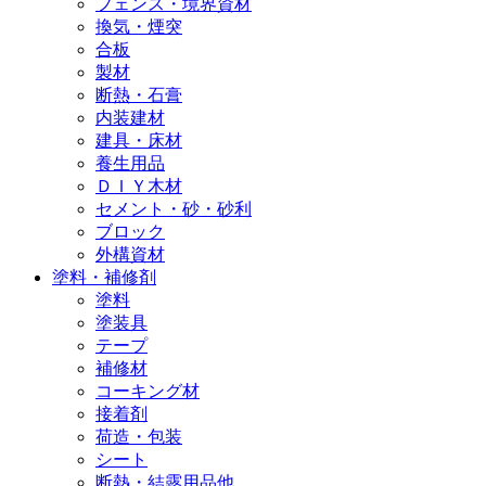
フェンス・境界資材
換気・煙突
合板
製材
断熱・石膏
内装建材
建具・床材
養生用品
ＤＩＹ木材
セメント・砂・砂利
ブロック
外構資材
塗料・補修剤
塗料
塗装具
テープ
補修材
コーキング材
接着剤
荷造・包装
シート
断熱・結露用品他