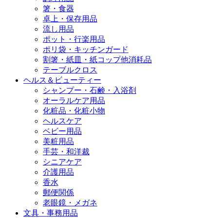
箸・食器
卓上・保存用品
流し用品
ポット・行楽用品
ポリ袋・キッチンガード
割箸・紙皿・紙コップ他消耗品
テーブルクロス
ヘルス＆ビューティー
シャンプー・石鹸・入浴剤
オーラルケア用品
化粧品・化粧小物
ヘルスケア
ベビー用品
美粧用品
手芸・和洋裁
シニアケア
介護用品
香水
郵便関係
老眼鏡・メガネ
文具・事務用品