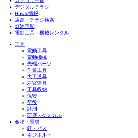
カテゴリ一覧
デジタルチラシ
Howto情報
店舗・チラシ検索
灯油宅配
電動工具・機械レンタル
工具
電動工具
電動機械
先端パーツ
作業工具
大工道具
左官道具
工具収納
保安
荷役
計測
研磨・ケミカル
金物・電材
釘・ビス
ネジボルト