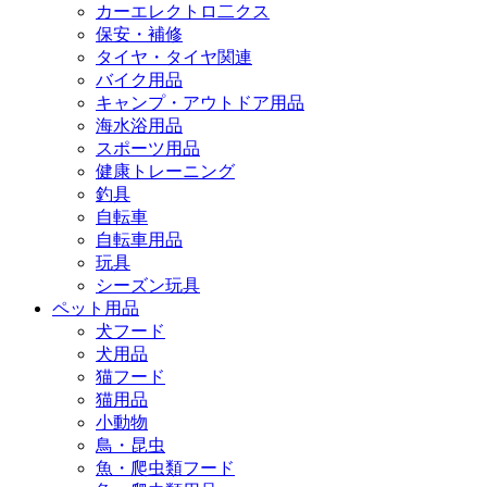
カーエレクトロ二クス
保安・補修
タイヤ・タイヤ関連
バイク用品
キャンプ・アウトドア用品
海水浴用品
スポーツ用品
健康トレーニング
釣具
自転車
自転車用品
玩具
シーズン玩具
ペット用品
犬フード
犬用品
猫フード
猫用品
小動物
鳥・昆虫
魚・爬虫類フード