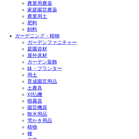
農業用農薬
家庭園芸農薬
農業用土
肥料
飼料
ガーデニング・植物
ガーデンファニチャー
庭園資材
屋外床材
ガーデン装飾
鉢・プランター
用土
育成園芸用品
土農具
刈払機
噴霧器
園芸機器
散水用品
雪かき用品
植物
種