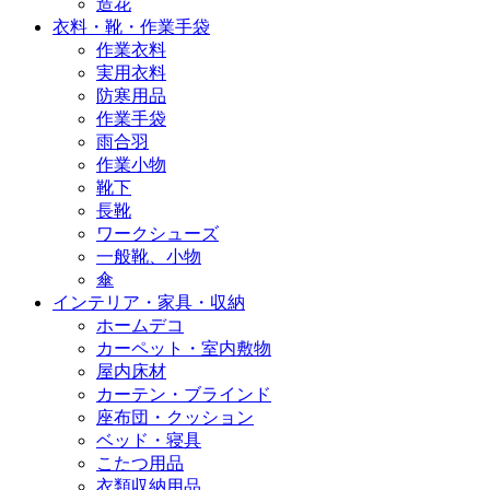
造花
衣料・靴・作業手袋
作業衣料
実用衣料
防寒用品
作業手袋
雨合羽
作業小物
靴下
長靴
ワークシューズ
一般靴、小物
傘
インテリア・家具・収納
ホームデコ
カーペット・室内敷物
屋内床材
カーテン・ブラインド
座布団・クッション
ベッド・寝具
こたつ用品
衣類収納用品