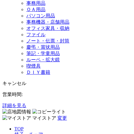
事務用品
ＯＡ用品
パソコン用品
事務機器・店舗用品
オフィス家具・収納
ファイル
ノート・伝票・封筒
慶弔・賞状用品
筆記・学童用品
ルーペ・拡大鏡
喫煙具
ＤＩＹ書籍
キャンセル
営業時間:
詳細を見る
マイストア
変更
TOP