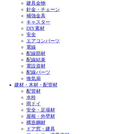
建具金物
針金・チェーン
補強金具
キャスター
DIY素材
安全
エアコンパーツ
電線
配線部材
配線結束
電設資材
配線パーツ
換気扇
建材・木材・配管材
配管材
水栓
雨ドイ
安全・足場材
屋根・外壁材
構造鋼材
ドア窓・建具