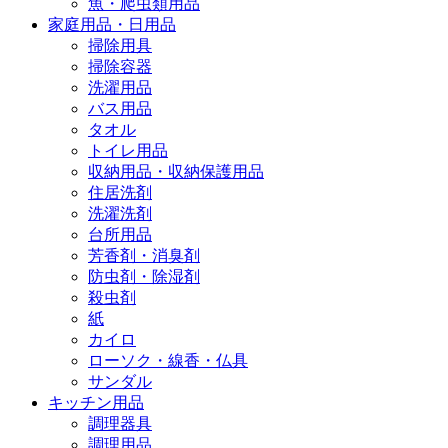
魚・爬虫類用品
家庭用品・日用品
掃除用具
掃除容器
洗濯用品
バス用品
タオル
トイレ用品
収納用品・収納保護用品
住居洗剤
洗濯洗剤
台所用品
芳香剤・消臭剤
防虫剤・除湿剤
殺虫剤
紙
カイロ
ローソク・線香・仏具
サンダル
キッチン用品
調理器具
調理用品