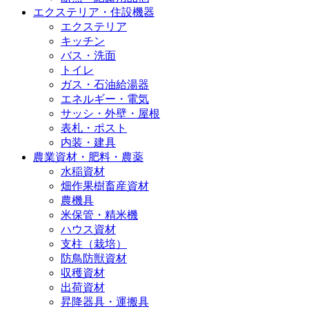
エクステリア・住設機器
エクステリア
キッチン
バス・洗面
トイレ
ガス・石油給湯器
エネルギー・電気
サッシ・外壁・屋根
表札・ポスト
内装・建具
農業資材・肥料・農薬
水稲資材
畑作果樹畜産資材
農機具
米保管・精米機
ハウス資材
支柱（栽培）
防鳥防獣資材
収穫資材
出荷資材
昇降器具・運搬具