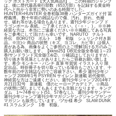
ッグ ポストカード【大人気商品‼︎】。 この時期のジャンプ
は、後に歴代最高発行部数（653万部）を記録する黄金時
代へと向かう非常に勢いのある時期でした。
HUNTER×HUNTER 全巻初版38冊 ハンターズガイド付 冨
樫義博。 数十年前の雑誌なので傷、汚れ、折れ、色褪
せ、破れ等がある場合もあります。週刊少年ジャンプ ド
ラゴンボール 表紙。ご了承ください。(・○・。) 。※※神
経質な方は、本当にご遠慮ください※※掲載してある写真
をご参考にして頂けたら幸いです。NARUTO ナルト
外伝 BORUTO ボルト 1巻 初版 シュリンク付き新
品。※注)☆ 商品の状態（キズ、ヨゴレ、カビ等）は個人
差がある為、画像をよくご参照の上ご理解頂ける方のみご
購入お願い致します。【kkno25】DB完全版全巻/超 1～23
巻/サンドランド完全版①&②。☆確認はしておりますが、
切り抜き等見落としがありましたらご容赦お願い致しま
す。希少 モンキー・パンチ 直筆 年賀状 イラスト入り 限
定出品。時折冊子を切り取っている場合もございます、十
数年前の中古雑誌なのでご容赦下さい。希少 週刊少年ジ
ャンプ 2008年1号 PSYREN サイレン 新連載 岩代俊明。
神経質な方はご遠慮ください。週刊少年ジャンプ2014年7
月21日32号 新連載 僕のヒーローアカデミア。☆商品
の状態に関しましてもあくまでも主観となります。キング
ダム 1〜74巻セット(51、57巻なし)。 週刊少年サンデー
週刊少年ジャンプ週刊少年マガジンヤングジャンプヤング
マガジン も販売しています。つ*か様 希少 SLAM DUNK
#1 スラムダンク 1巻 初版。