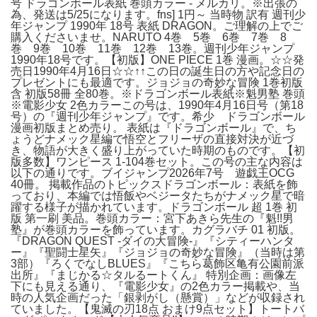
号 ドラゴンボール表紙 巻頭カラー - メルカリ。※出張の
為、発送は5/25になります。fns] 1円～ 当時物 訳有 週刊少
年ジャンプ 1990年 18号 表紙 DRAGON。ご理解の上でご
購入くださいませ。NARUTO 4巻 5巻 6巻 7巻 8
巻 9巻 10巻 11巻 12巻 13巻。週刊少年ジャンプ
1990年18号です。【初版】ONE PIECE 1巻 漫画。☆☆発
売日1990年4月16日☆☆↑↑この日の誕生日の方や記念日の
プレゼントにも最適です。ジョジョの奇妙な冒険 1巻初版
含 初版58冊 全80巻。※ドラゴンボール表紙※魁男塾 巻頭
※電影少女 2色カラーこの号は、1990年4月16日号（第18
号）の『週刊少年ジャンプ』です。希少 ドラゴンボール
漫画初版まとめ売り。 表紙は『ドラゴンボール』で、ち
ょうどナメック星編で悟空とフリーザの直接対決が近づ
き、物語が大きく盛り上がっていた時期のものです。【初
版多数】ワンピース 1-104巻セット。この号の主な内容は
以下の通りです。ブイジャンプ2026年7号 遊戯王OCG
40冊。 掲載作品のトピックスドラゴンボール：表紙を飾
っており、本編では悟飯やベジータたちがナメック星で暗
躍する様子が描かれています。ドラゴンボール 超 1巻 初
版 第一刷 美品。巻頭カラー：宮下あきら先生の『魁!!男
塾』が巻頭カラーを飾っています。カグラバチ 01 初版。
『DRAGON QUEST -ダイの大冒険-』『シティーハンタ
ー』『聖闘士星矢』『ジョジョの奇妙な冒険』（当時は第
3部）『ろくでなしBLUES』『こちら葛飾区亀有公園前派
出所』『まじかる☆タルるートくん』 特別企画：画像左
下にも見える通り、『電影少女』の2色カラー掲載や、当
時の人気企画だった「銀剥がし（懸賞）」などが収録され
ていました。【鬼滅の刃18点 おまけ9点セット】トートバ