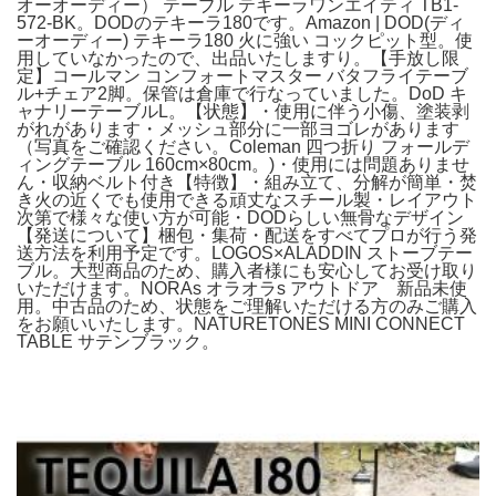
オーオーディー） テーブル テキーラワンエイティ TB1-
572-BK。DODのテキーラ180です。Amazon | DOD(ディ
ーオーディー) テキーラ180 火に強い コックピット型。使
用していなかったので、出品いたしますり。【手放し限
定】コールマン コンフォートマスター バタフライテーブ
ル+チェア2脚。保管は倉庫で行なっていました。DoD キ
ャナリーテーブルL。【状態】・使用に伴う小傷、塗装剥
がれがあります・メッシュ部分に一部ヨゴレがあります
（写真をご確認ください。Coleman 四つ折り フォールデ
ィングテーブル 160cm×80cm。)・使用には問題ありませ
ん・収納ベルト付き【特徴】・組み立て、分解が簡単・焚
き火の近くでも使用できる頑丈なスチール製・レイアウト
次第で様々な使い方が可能・DODらしい無骨なデザイン
【発送について】梱包・集荷・配送をすべてプロが行う発
送方法を利用予定です。LOGOS×ALADDIN ストーブテー
ブル。大型商品のため、購入者様にも安心してお受け取り
いただけます。NORAs オラオラs アウトドア 新品未使
用。中古品のため、状態をご理解いただける方のみご購入
をお願いいたします。NATURETONES MINI CONNECT
TABLE サテンブラック。