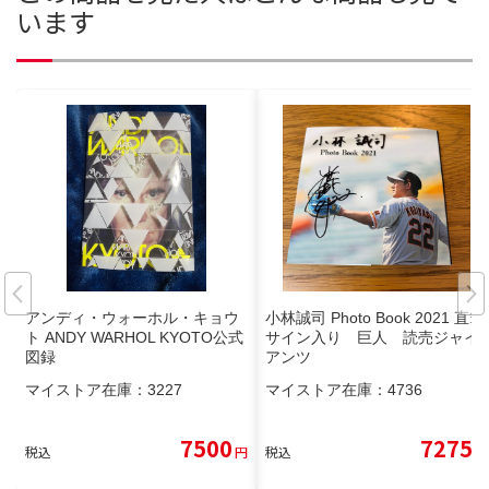
います
アンディ・ウォーホル・キョウ
小林誠司 Photo Book 2021 直筆
ト ANDY WARHOL KYOTO公式
サイン入り 巨人 読売ジャイ
図録
アンツ
マイストア在庫：
3227
マイストア在庫：
4736
7500
7275
税込
円
税込
円