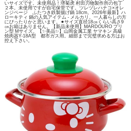
いサイズです。未使用品！堺菊虎 村田刃物製作所の包丁
２本。未使用ですが自宅保管です。ツレヅレハナコ×オレ
ンジページ ふたつき鉄製揚げ鍋 18cm。2026年最新】ハ
ローキティ 鍋の人気アイテム - メルカリ。一人暮らしの方
にぴったりかと思います。⚫︎サイズ直径18㎝くらい高さ9
㎝お箱はありません。【新品未使用】MARDOURO プリ
ン型 Mサイズ。【✨美品✨】山岡金属工業 ヤマキン 高級
焼肉器Y-18A型 都市ガス用。細部まで完璧求める方はお
控え下さい。