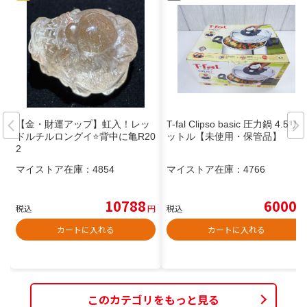
【金・財運アップ】虹入！レッ
T-fal Clipso basic 圧力鍋 4.5リ
ドルチルロングイ⭐️背中に亀R20
ットル【未使用・保管品】
2
マイストア在庫：
4854
マイストア在庫：
4766
10788
6000
税込
円
税込
円
カートに入れる
カートに入れる
このカテゴリをもっと見る