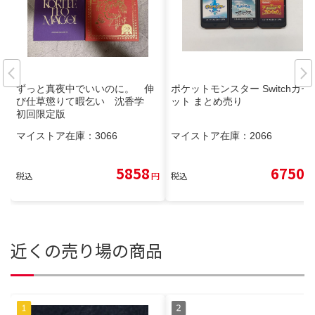
ずっと真夜中でいいのに。 伸
ポケットモンスター Switchカセ
び仕草懲りて暇乞い 沈香学
ット まとめ売り
初回限定版
マイストア在庫：
3066
マイストア在庫：
2066
5858
6750
税込
円
税込
円
近くの売り場の商品