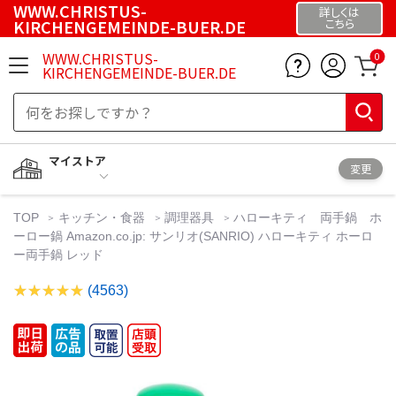
WWW.CHRISTUS-
詳しくは
KIRCHENGEMEINDE-BUER.DE
こちら
WWW.CHRISTUS-
0
KIRCHENGEMEINDE-BUER.DE
マイストア
変更
TOP
キッチン・食器
調理器具
ハローキティ 両手鍋 ホ
ーロー鍋 Amazon.co.jp: サンリオ(SANRIO) ハローキティ ホーロ
ー両手鍋 レッド
(4563)