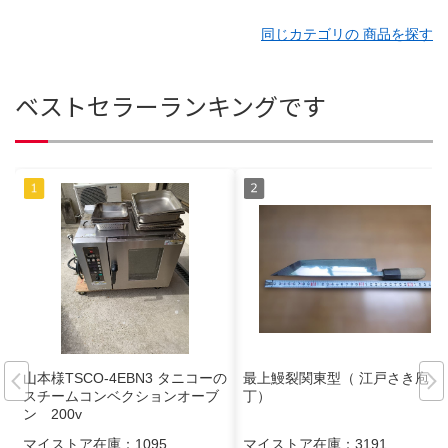
同じカテゴリの 商品を探す
ベストセラーランキングです
山本様TSCO-4EBN3 タニコーの
最上鰻裂関東型（ 江戸さき庖
スチームコンベクションオーブ
丁）
ン 200v
マイストア在庫：
1095
マイストア在庫：
3191