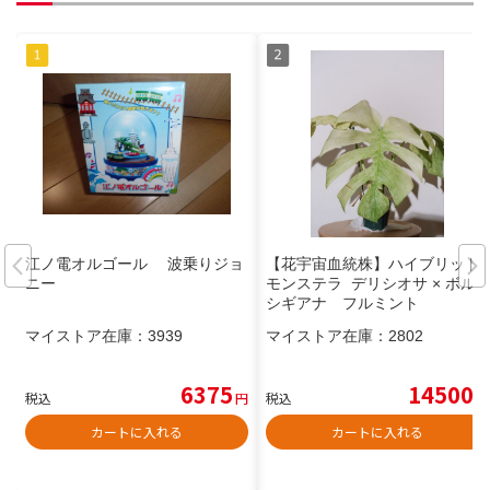
江ノ電オルゴール 波乗りジョ
【花宇宙血統株】ハイブリッド
ニー
モンステラ デリシオサ × ボル
シギアナ フルミント
マイストア在庫：
3939
マイストア在庫：
2802
6375
14500
税込
円
税込
円
カートに入れる
カートに入れる