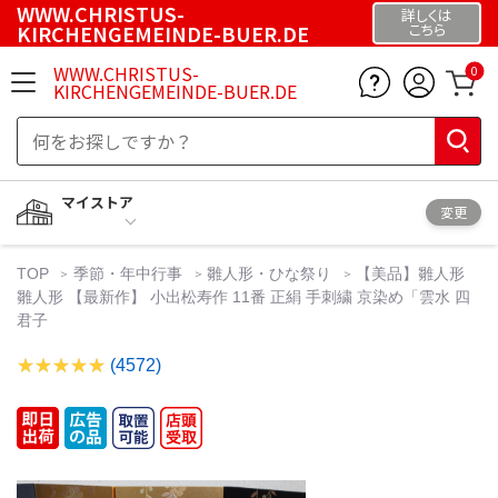
WWW.CHRISTUS-
詳しくは
KIRCHENGEMEINDE-BUER.DE
こちら
WWW.CHRISTUS-
0
KIRCHENGEMEINDE-BUER.DE
マイストア
変更
TOP
季節・年中行事
雛人形・ひな祭り
【美品】雛人形
雛人形 【最新作】 小出松寿作 11番 正絹 手刺繍 京染め「雲水 四
君子
(4572)