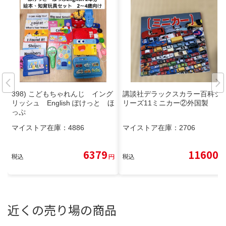
398) こどもちゃれんじ イング
講談社デラックスカラー百科シ
リッシュ English ぽけっと ほ
リーズ11ミニカー②外国製
っぷ
マイストア在庫：
4886
マイストア在庫：
2706
6379
11600
税込
円
税込
円
近くの売り場の商品