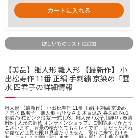
カートに入れる
欲しいものリストに追加
【美品】雛人形 雛人形 【最新作】 小
出松寿作 11番 正絹 手刺繍 京染め「雲
水 四君子の詳細情報
雛人形 【最新作】 小出松寿作 11番 正絹 手刺繍 京染め
「雲水 四君子。雛人形 おひなさま 木目込み 喜久絵 No1
刺繍75 桜ピンク薄紫 一式 [D3。雛人形 / 双子用飾り / 奏清
雛B｜人形の鯉徳 オンラインショップ。ご閲覧ありがとう
ございます。背景の桜がとてもキレイです。目だった汚れ
や傷などは見た限り見当たりません。取りに来て頂ける
方、よろしくお願い致します。。雛人形】京十番 京極手