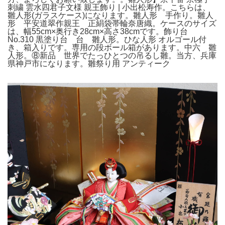
刺繍 雲水四君子文様 親王飾り | 小出松寿作。こちらは、
雛人形(ガラスケース)になります。雛人形 手作り。雛人
形 平安道翠作親王 正絹袋帯輪奈唐織。ケースのサイズ
は、幅55cm×奥行き28cm×高さ38cmです。飾り台
No.310 黒塗り台 台 雛人形。ひな人形 オルゴール付
き、箱入りです。専用の段ボール箱があります。中六 雛
人形。⑧新品 世界でたっひとつの吊るし雛。当方、兵庫
県神戸市になります。雛祭り用 アンティーク