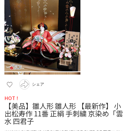
シェア
HOT !
【美品】雛人形 雛人形 【最新作】 小
出松寿作 11番 正絹 手刺繍 京染め「雲
水 四君子