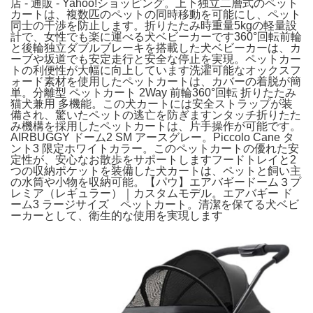
店 - 通販 - Yahoo!ショッピング。上下独立二層式のペット
カートは、複数匹のペットの同時移動を可能にし、ペット
同士の干渉を防止します。折りたたみ時重量5kgの軽量設
計で、女性でも楽に運べる犬ベビーカーです360°回転前輪
と後輪独立ダブルブレーキを搭載した犬ベビーカーは、カ
ーブや坂道でも安定走行と安全な停止を実現。ペットカー
トの利便性が大幅に向上しています洗濯可能なオックスフ
ォード素材を使用したペットカートは、カバーの着脱が簡
単。分離型 ペットカート 2Way 前輪360°回転 折りたたみ
猫犬兼用 多機能。この犬カートには安全ストラップが装
備され、驚いたペットの逃亡を防ぎますンタッチ折りたた
み機構を採用したペットカートは、片手操作が可能です。
AIRBUGGY ドーム2 SM アースグレー。Piccolo Cane タ
ント3 限定ホワイトカラー。このペットカートの優れた安
定性が、安心なお散歩をサポートしますフードトレイと2
つの収納ポケットを装備した犬カートは、ペットと飼い主
の水筒や小物を収納可能。【パウ】エアバギードーム３プ
レミア（レギュラー）｜カスタムモデル。エアバギー ド
ーム3 ラージサイズ ペットカート。清潔を保てる犬ベビ
ーカーとして、衛生的な使用を実現します