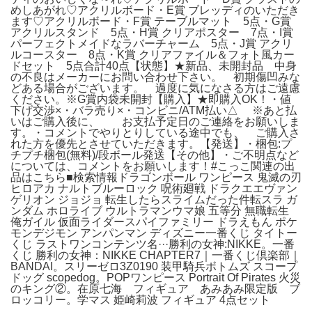
めしあがれ♡アクリルボード・E賞 ブレッディのいただき
ます♡アクリルボード・F賞 テーブルマット 5点・G賞
アクリルスタンド 5点・H賞 クリアポスター 7点・I賞
パーフェクトメイドなラバーチャーム 5点・J賞 アクリ
ルコースター 8点・K賞 クリアファイル＆フォト風カー
ドセット 5点合計40点【状態】★新品、未開封品 中身
の不良はメーカーにお問い合わせ下さい。 初期傷凹みな
どある場合がございます。 過度に気になさる方はご遠慮
ください。※G賞内袋未開封【購入】★即購入OK！・値
下げ交渉×・バラ売り×・コンビニ/ATM払い△ ※あと払
いはご購入後に、 お支払予定日のご連絡をお願いしま
す。・コメントでやりとりしている途中でも、 ご購入さ
れた方を優先とさせていただきます。【発送】・梱包:プ
チプチ梱包(無料)/段ボール発送【その他】・ご不明点など
については、コメントをお願いします！#こっこ関連の出
品はこちら■検索情報ドラゴンボール ワンピース 鬼滅の刃
ヒロアカ ナルトブルーロック 呪術廻戦 ドラクエエヴァン
ゲリオン ジョジョ 転生したらスライムだった件転スラ ガ
ンダム ホロライブ ウルトラマンウマ娘 五等分 無職転生
俺ガイル 仮面ライダースパイファミリー ドラえもん ポケ
モンデジモン アンパンマン ディズニー一番くじ タイトー
くじ ラストワンコンテンツ名···勝利の女神:NIKKE。一番
くじ 勝利の女神：NIKKE CHAPTER7｜一番くじ倶楽部｜
BANDAI。スリーゼロ3Z0190 装甲騎兵ボトムズ スコープ
ドッグ scopedog。POPワンピース Portrait Of Pirates 火災
のキング②。在原七海 フィギュア あみあみ限定版 ブ
ロッコリー。学マス 姫崎莉波 フィギュア 4点セット