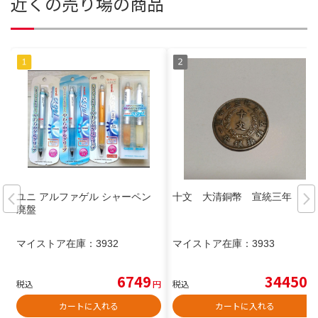
近くの売り場の商品
ユニ アルファゲル シャーペン
十文 大清銅幣 宣統三年
廃盤
マイストア在庫：
3932
マイストア在庫：
3933
6749
34450
税込
円
税込
円
カートに入れる
カートに入れる