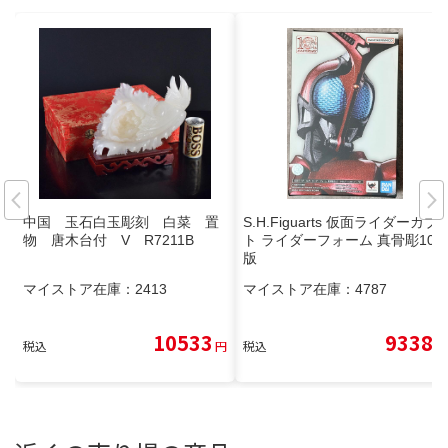
中国 玉石白玉彫刻 白菜 置
S.H.Figuarts 仮面ライダーカブ
物 唐木台付 V R7211B
ト ライダーフォーム 真骨彫10th
版
マイストア在庫：
2413
マイストア在庫：
4787
10533
9338
税込
円
税込
円