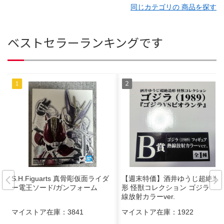
同じカテゴリの 商品を探す
ベストセラーランキングです
S.H.Figuarts 真骨彫仮面ライダ
【週末特価】酒井ゆうじ超絶造
ー電王ソード/ガンフォーム
形 怪獣コレクション ゴジラ 熱
線放射カラーver.
マイストア在庫：
3841
マイストア在庫：
1922