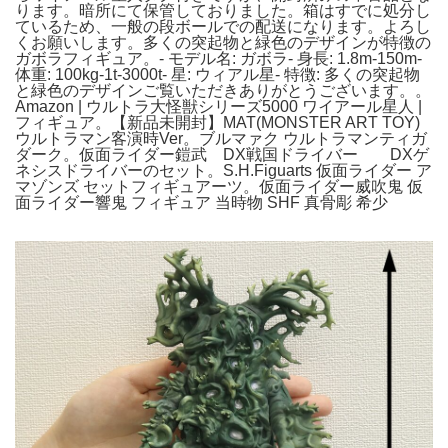
ります。暗所にて保管しておりました。箱はすでに処分し
ているため、一般の段ボールでの配送になります。よろし
くお願いします。多くの突起物と緑色のデザインが特徴の
ガボラフィギュア。- モデル名: ガボラ- 身長: 1.8m-150m-
体重: 100kg-1t-3000t- 星: ウィアル星- 特徴: 多くの突起物
と緑色のデザインご覧いただきありがとうございます。。
Amazon | ウルトラ大怪獣シリーズ5000 ワイアール星人 |
フィギュア。【新品未開封】MAT(MONSTER ART TOY)
ウルトラマン客演時Ver。ブルマァク ウルトラマンティガ
ダーク。仮面ライダー鎧武 DX戦国ドライバー DXゲ
ネシスドライバーのセット。S.H.Figuarts 仮面ライダー ア
マゾンズ セットフィギュアーツ。仮面ライダー威吹鬼 仮
面ライダー響鬼 フィギュア 当時物 SHF 真骨彫 希少