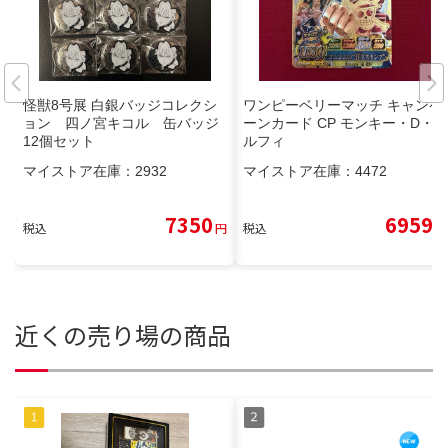
怪獣8号展 白銀バッジコレクシ
ワンピーベリーマッチ キャンペ
ョン 四ノ宮キコル 缶バッジ
ーンカード CP モンキー・D・
12個セット
ルフィ
マイストア在庫：
2932
マイストア在庫：
4472
7350
6959
税込
円
税込
円
近くの売り場の商品