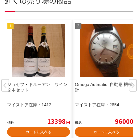
近くの売り場の商品
ジョセフ・ドルーアン ワイン
Omega Autmatic. 自動巻 機械時
２本セット
計
マイストア在庫：
1412
マイストア在庫：
2654
13398
96000
税込
円
税込
円
カートに入れる
カートに入れる