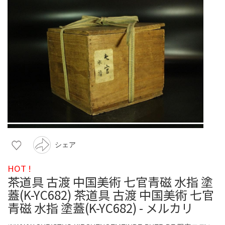
シェア
HOT !
茶道具 古渡 中国美術 七官青磁 水指 塗
蓋(K-YC682) 茶道具 古渡 中国美術 七官
青磁 水指 塗蓋(K-YC682) - メルカリ