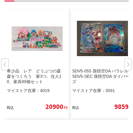
希少品 レア どうぶつの森
SDV5-055 孫悟空DA パラレル
森をつくろう 家3つ、住人1
SDV5-SEC 孫悟空DA ダイバー
0、家具89個セット
ズ
マイストア在庫：
4019
マイストア在庫：
3591
20900
9859
税込
円
税込
円