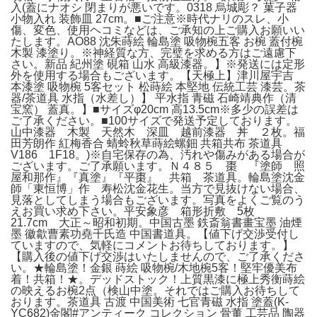
入(蓋にナオシ 閉まりが悪いです。0318 烏城彫？ 菓子器
小物入れ 装飾皿 27cm。■ご注意※時代ナリのスレ、小
傷、変色、使用ヘコミなどは、ご承知の上ご購入お願いい
たします。AO88 沈朱蒔絵 輪島塗 吸物椀五客 お椀 蓋付椀
木製 漆塗り。※神経質な方、完璧を求める方はご遠慮下
さい。新品 紀州塗 硯箱 山水 高級漆器。】※発送には定形
外を使用する場合もございます。【天極上】津川屋宇吉
本漆塗 吸物椀 5客セット 松蒔絵 本堅地 伝統工芸 漆芸。茶
器/茶道具 水指（水差し）】 平水指 青磁 石崎靖典作（清
宝窯） 蓋真。】■サイズφ20cm 高13.5cm※多少の誤差は
ご了承ください。■100サイズで発送予定しております。
山中漆器 木製 天然木 深皿 越前漆器 丼 ２枚。福
田芳朗作 紅梅香合 蜻蛉秋草蒔絵螺鈿 共箱共布 茶道具
V186 1F18。)※自宅保存の為、汚れや傷みがある場合が
ございます。ご了承願います。Ｎ４８５ 棗 『塗師 照
屋和那作』『真塗』『平棗』 共箱 茶道具。輪島塗沈金
師「東恒博」作 寿松沈金花生。当方で見抜けない場合、
見落としてしまう場合もございます。写真をよくご覧のう
えお買い求め下さい。平安象彦 箱形折敷 5枚
21.7cm 大正～昭和初期。中国古墨 鉄斎翁書畫宝墨 油煙
墨 徽歙曹素功堯千氏造 中国書道具。【値下げ交渉受付し
ていますので、気軽にコメントお待ちしております。】
【購入後の値下げ交渉はいたしませんので、ご了承くださ
い。★輪島塗！金銀 蒔絵 吸物椀/木地椀5客！堅牢優美布
着！共箱！★。デッドストック！上質黒漆に極上秀衡蒔絵
の映えるお椀2点（検山中塗。それではご購入お待ちして
おります。茶道具 古渡 中国美術 七官青磁 水指 塗蓋(K-
YC682)金閣#アンティーク コレクション 骨董 工芸品 陶器