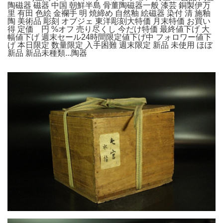
陶磁器 磁器 中国 朝鮮半島 骨董陶磁器一般 漆芸 銅製伊万
里 有田 色絵 金襴手 明 焼締め 自然釉 絵磁器 染付 清 施釉
陶 美術品 彫刻 オブジェ 東洋彫刻大特価 月末特価 お買い
得 定価 円 %オフ 売り尽くし 今だけ特価 最終値下げ 大
幅値下げ 週末セール24時間限定値下げ中 フォロワー値下
げ 本日限定 数量限定 入手困難 週末限定 新品 未使用 ほぼ
新品 新品未種類...陶器