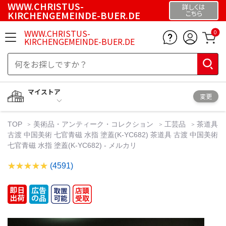
WWW.CHRISTUS-
詳しくは
KIRCHENGEMEINDE-BUER.DE
こちら
WWW.CHRISTUS-
0
KIRCHENGEMEINDE-BUER.DE
マイストア
変更
TOP
美術品・アンティーク・コレクション
工芸品
茶道具
古渡 中国美術 七官青磁 水指 塗蓋(K-YC682) 茶道具 古渡 中国美術
七官青磁 水指 塗蓋(K-YC682) - メルカリ
(4591)