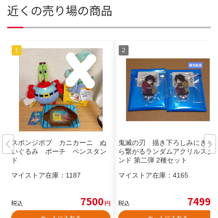
近くの売り場の商品
スポンジボブ カニカーニ ぬ
鬼滅の刃 描き下ろしみにきゃ
いぐるみ ポーチ ペンスタン
ら繋がるランダムアクリルスタ
ド
ンド 第二弾 2種セット
マイストア在庫：
1187
マイストア在庫：
4165
7500
7499
税込
円
税込
円
カートに入れる
カートに入れる