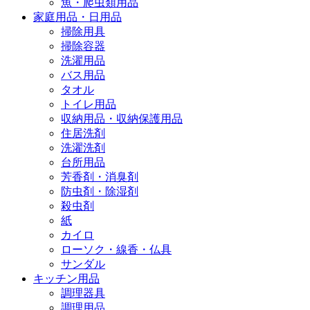
魚・爬虫類用品
家庭用品・日用品
掃除用具
掃除容器
洗濯用品
バス用品
タオル
トイレ用品
収納用品・収納保護用品
住居洗剤
洗濯洗剤
台所用品
芳香剤・消臭剤
防虫剤・除湿剤
殺虫剤
紙
カイロ
ローソク・線香・仏具
サンダル
キッチン用品
調理器具
調理用品