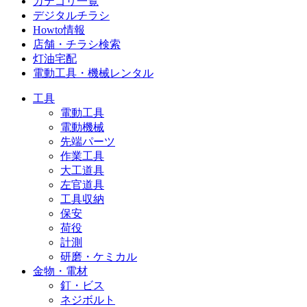
カテゴリ一覧
デジタルチラシ
Howto情報
店舗・チラシ検索
灯油宅配
電動工具・機械レンタル
工具
電動工具
電動機械
先端パーツ
作業工具
大工道具
左官道具
工具収納
保安
荷役
計測
研磨・ケミカル
金物・電材
釘・ビス
ネジボルト