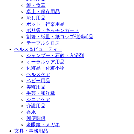
箸・食器
卓上・保存用品
流し用品
ポット・行楽用品
ポリ袋・キッチンガード
割箸・紙皿・紙コップ他消耗品
テーブルクロス
ヘルス＆ビューティー
シャンプー・石鹸・入浴剤
オーラルケア用品
化粧品・化粧小物
ヘルスケア
ベビー用品
美粧用品
手芸・和洋裁
シニアケア
介護用品
香水
郵便関係
老眼鏡・メガネ
文具・事務用品