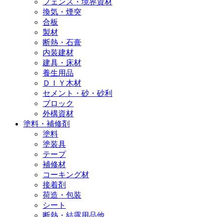
フェンス・境界資材
換気・煙突
合板
製材
断熱・石膏
内装建材
建具・床材
養生用品
ＤＩＹ木材
セメント・砂・砂利
ブロック
外構資材
塗料・補修剤
塗料
塗装具
テープ
補修材
コーキング材
接着剤
荷造・包装
シート
断熱・結露用品他