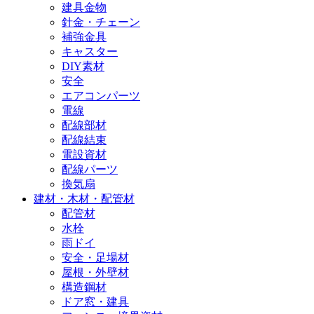
建具金物
針金・チェーン
補強金具
キャスター
DIY素材
安全
エアコンパーツ
電線
配線部材
配線結束
電設資材
配線パーツ
換気扇
建材・木材・配管材
配管材
水栓
雨ドイ
安全・足場材
屋根・外壁材
構造鋼材
ドア窓・建具