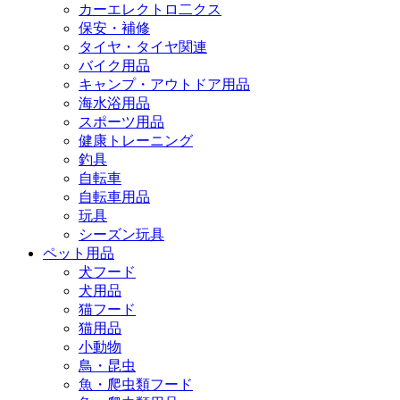
カーエレクトロ二クス
保安・補修
タイヤ・タイヤ関連
バイク用品
キャンプ・アウトドア用品
海水浴用品
スポーツ用品
健康トレーニング
釣具
自転車
自転車用品
玩具
シーズン玩具
ペット用品
犬フード
犬用品
猫フード
猫用品
小動物
鳥・昆虫
魚・爬虫類フード