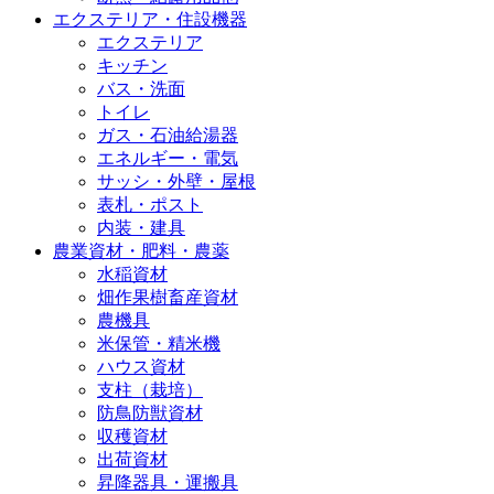
エクステリア・住設機器
エクステリア
キッチン
バス・洗面
トイレ
ガス・石油給湯器
エネルギー・電気
サッシ・外壁・屋根
表札・ポスト
内装・建具
農業資材・肥料・農薬
水稲資材
畑作果樹畜産資材
農機具
米保管・精米機
ハウス資材
支柱（栽培）
防鳥防獣資材
収穫資材
出荷資材
昇降器具・運搬具