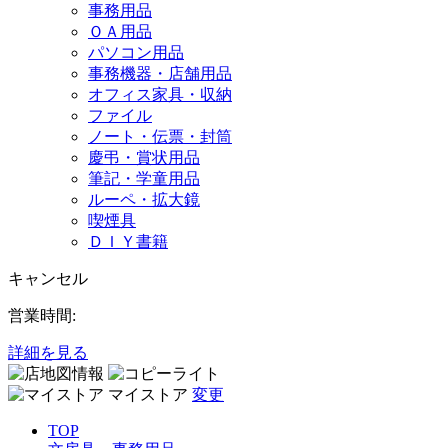
事務用品
ＯＡ用品
パソコン用品
事務機器・店舗用品
オフィス家具・収納
ファイル
ノート・伝票・封筒
慶弔・賞状用品
筆記・学童用品
ルーペ・拡大鏡
喫煙具
ＤＩＹ書籍
キャンセル
営業時間:
詳細を見る
マイストア
変更
TOP