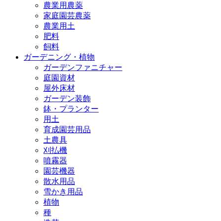
農業用農薬
家庭園芸農薬
農業用土
肥料
飼料
ガーデニング・植物
ガーデンファニチャー
庭園資材
屋外床材
ガーデン装飾
鉢・プランター
用土
育成園芸用品
土農具
刈払機
噴霧器
園芸機器
散水用品
雪かき用品
植物
種