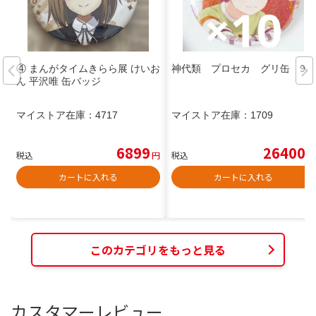
④ まんがタイムきらら展 けいお
神代類 プロセカ グリ缶 9B
ん 平沢唯 缶バッジ
マイストア在庫：
4717
マイストア在庫：
1709
6899
26400
税込
円
税込
円
カートに入れる
カートに入れる
このカテゴリをもっと見る
カスタマーレビュー