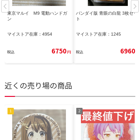
東京マルイ M9 電動ハンドガ
バンダイ版 青眼の白龍 3枚セッ
ン
ト
マイストア在庫：
4954
マイストア在庫：
1245
6750
6960
税込
円
税込
円
近くの売り場の商品