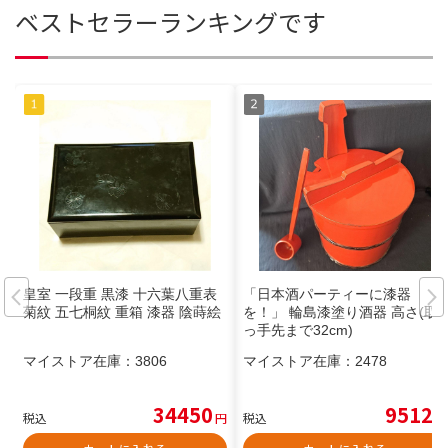
ベストセラーランキングです
皇室 一段重 黒漆 十六葉八重表
「日本酒パーティーに漆器
菊紋 五七桐紋 重箱 漆器 陰蒔絵
を！」 輪島漆塗り酒器 高さ(取
っ手先まで32cm)
マイストア在庫：
3806
マイストア在庫：
2478
34450
9512
税込
円
税込
円