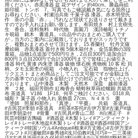
用ください。赤黒漆器 盆 花デザイン 約40cm。勝蟲蒔絵
姫印籠 トンボ 7。写真でもご確認戴き気になる箇所は
お尋ねください。村瀬治兵衛 干菓子器 漆器。赤木明登氏
作 茶の小皿「赤」。汚れなど現状てお送りさせて戴きま
すのでお手入れはお願い致します。有田焼き 村上玄樹先
生 香合。送料無料 時代物 菖園刀 漢詩椿彫 トチノ
キ硯箱 銘木 書道具。○出品中のおまとめご購入です
が，当方のご案内に記載致しておりますがスッカラです
と、複数おまとめさせて頂けます。15.香蘭社 牡丹文薩
摩絵碗 赤黒漆器 蓋付き椀 5個木箱付き。金箔装飾の3段
重箱。品物1点追加で500円引き，2点目300円.追加合計
800円３点目200円で合計1000円までで皆様にお値引き。
漆器 時代 黄漆 内朱塗 漆器 吸物 懐石椀 煮物椀 10 客 松 貝
柄。タモ玉斑杢の硯箱 小物入れ 宝石箱 指物仕上げ。
リクエスト まとめ商品としてご注文可能ですが金額は当
方の基準でのお値引き金額だけでの対応とさせていただい
ております。山中漆器 木製 天然木 深皿 越前漆器
丼 ２枚。福田芳朗作 紅梅香合 蜻蛉秋草蒔絵螺鈿 共箱共
布 茶道具 V186 1F18。何卒ご検討ください。0318 烏
城彫？ 菓子器 小物入れ 装飾皿 27cm。Ｎ４８５ 棗
『塗師 照屋和那作』『真塗』『平棗』 共箱 茶道具。
#古民芸#李朝 #茶道具 #煎茶#茶托#古伊万里#古瀬戸#坂
田#李朝染付 #骨董 #古民具#青山二郎 #白洲正子 #
民芸#朝鮮古陶磁 #酒器盆 #木製トレイ#アンティークト
レイ#トレー#木地盆#木製トレイ#酒器盆#酒器#韓国アン
ティーク#韓国ソウル#Antique#根来#方丈唯心#古伊万里#
デルフト#川瀬敏郎#秦秀雄#浅川伯教#浅川巧#一二三美術
店#古道具坂田#大久保裕司#料治熊太#山下朔郎#野村泰三