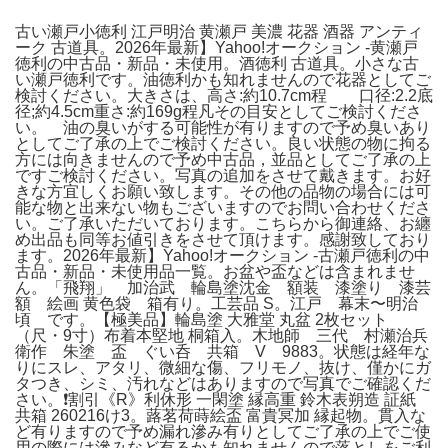
古い瀬戸小徳利 江戸明治 黄瀬戸 美濃 花器 酒器 アンティ
ーク 古道具。2026年最新】Yahoo!オークション -黄瀬戸
徳利の中古品・新品・未使用。酒徳利 古道具。小さな古
い瀬戸徳利です。油徳利かも知れませんので花器としてご
検討ください。大きさは、高さ:約10.7cm程 口径:2.2底
径;約4.5cm重さ:約169g程凡その目安としてご検討くださ
い。 油の臭いがする可能性が有りますので予め臭いあり
としてご了承の上でご検討ください。良い状態の物に拘る
方には向きませんので予め中古品，並品としてご了承の上
ですご検討ください。写真の追加をさせて戴きます。お好
きな方宜しくお願い致します。その他の品物の場合には可
能な物と出来ない物もございますのでお問い合わせくださ
い。ご了承いただいております。こちらから御連絡、お纏
め出品も同等お値引きをさせて頂けます。感謝致しており
ます。2026年最新】Yahoo!オークション -古瀬戸徳利の中
古品・新品・未使用品一覧。お盆や盃などは含まれませ
ん。「飛翔」 加治武 輪島塗沈金 額装 漆塗り 漆芸
額 絵画 黄色袋 箱有り。工芸品 S。江戸 幕末〜明治
頃 です。【極美品】輪島塗 大雅堂 丸盆 2枚セット
（尺・9寸）布着本堅地 桐箱入。木地師 三代 村瀬治兵
衛作 朱塗 盃 ぐい呑 共箱 V 9883。状態は経年な
りにスレ、アタリ、微細な傷、フリモノ、抜け、僅かにガ
タつき、シミ、汚れなどはありますので写真でご確認くだ
さい。❗️割引《R》利休形 一閑塗 縁高重 鈴木表朔造 証紙
共箱 260216け3。蕗茗荷蒔絵盃 富貴冥加 縁起物。貫入な
ど有りますので予め漏れ滲み有りとしてご了承の上でご使
用の際には滲みなど有るかも知れませんので落としをご利