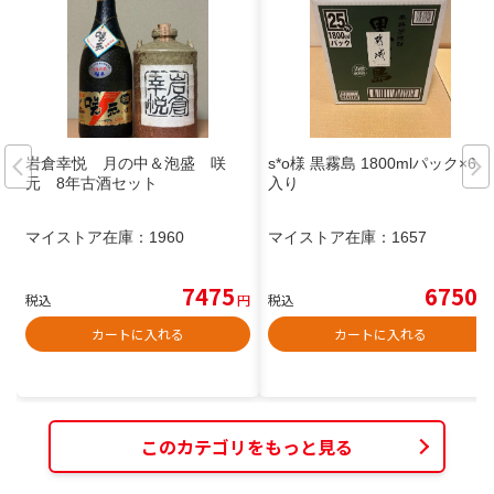
岩倉幸悦 月の中＆泡盛 咲
s*o様 黒霧島 1800mlパック×6本
元 8年古酒セット
入り
マイストア在庫：
1960
マイストア在庫：
1657
7475
6750
税込
円
税込
円
カートに入れる
カートに入れる
このカテゴリをもっと見る