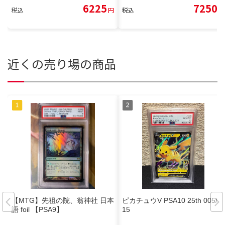
6225
7250
税込
円
税込
円
近くの売り場の商品
【MTG】先祖の院、翁神社 日本
ピカチュウV PSA10 25th 005/0
語 foil 【PSA9】
15