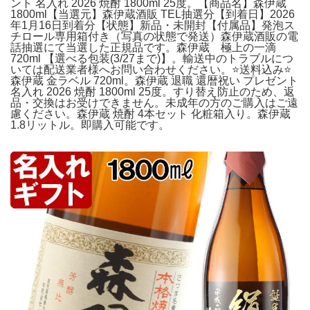
ント 名入れ 2026 焼酎 1800ml 25度。【商品名】森伊蔵
1800ml【当選元】森伊蔵酒販 TEL抽選分【到着日】2026
年1月16日到着分【状態】新品・未開封【付属品】発泡ス
チロール専用箱付き（写真の状態で発送）森伊蔵酒販の電
話抽選にて当選した正規品です。森伊蔵 極上の一滴
720ml 【選べる包装(3/27まで)】。輸送中のトラブルにつ
いては配送業者様へお問い合わせください。⭐️送料込み⭐️
森伊蔵 金ラベル 720ml。森伊蔵 退職 還暦祝い プレゼント
名入れ 2026 焼酎 1800ml 25度。すり替え防止のため、返
品・交換はお受けできません。未成年の方のご購入はご遠
慮ください。森伊蔵 焼酎 4本セット 化粧箱入り。森伊蔵
1.8リットル。即購入可能です。