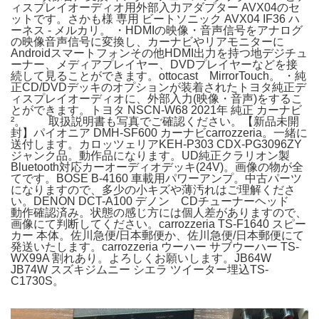
ィスプレイオーディオ用外部入力アダプター AVX04のセ
ットです。さかも様 専用 ビートソニック AVX04 IF36 ハ
ーネス - メルカリ。 ・HDMIの映像・音声信号をアナログ
の映像音声信号に変換し、カーナビやリアモニターに
Androidスマートフォンその他HDMI出力を持つ地デジチュ
ーナー、メディアプレイヤー、DVDプレイヤーなどを接
続して見ることができます。ottocast MirrorTouch。 ・純
正CD/DVDデッキのオプションが装着されたトヨタ純正デ
ィスプレイオーディオに、外部入力(映像・音声)をするこ
とができます。トヨタ NSCN-W68 2021年 純正 カーナビ
²。 取扱説明書も写真でご確認ください。【新品未開
封】パイオニア DMH-SF600 カーナビcarrozzeria。一緒に
送付します。カロッツェリアKEH-P303 CDX-PG3096ZY
ジャンク品。動作品になります。UD純正クラリオン製
Bluetooth対応カーオーディオデッキ(24V)。画像の物が全
てです。BOSE B-4160 車載用パワーアンプ。中古パーツ
になりますので、多少の小キズや薄汚れはご理解くださ
い。DENON DCT-A100 デノン CDチューナーヘッド
動作確認済み。状態の感じ方には個人差がありますので、
画像にて判断してください。carrozzeria TS-F1640 スピー
カー 本体。佐川急便/日本郵便か、佐川急便/日本郵便にて
発送いたします。carrozzeria ウーハー サブウーハー TS-
WX99A 割れあり。よろしくお願いします。JB64W
JB74W スズキジムニー シエラ ツイーター埋込TS-
C1730S。