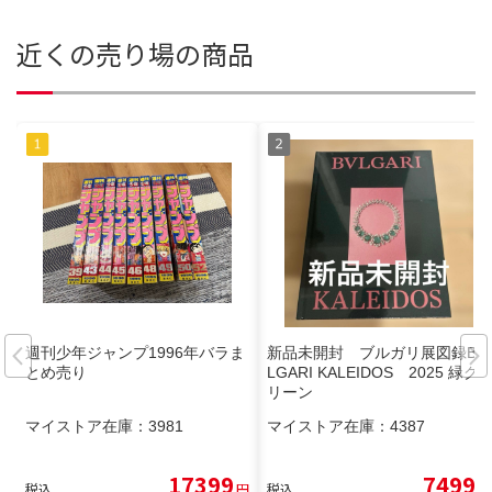
近くの売り場の商品
週刊少年ジャンプ1996年バラま
新品未開封 ブルガリ展図録BV
とめ売り
LGARI KALEIDOS 2025 緑グ
リーン
マイストア在庫：
3981
マイストア在庫：
4387
17399
7499
税込
円
税込
円