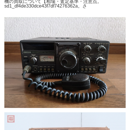
機の買取について【相場・査定基準・注意点。
sd1_df4de330dce43f7df74276362a。さ