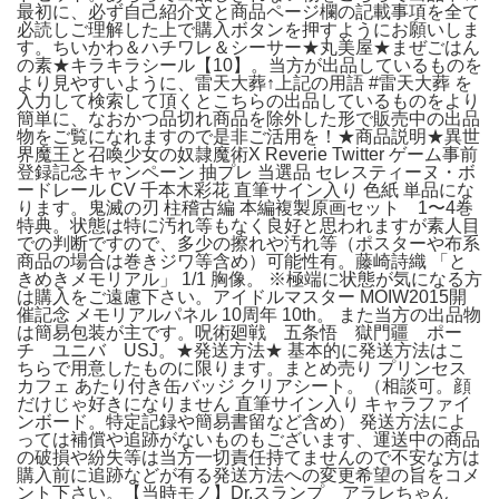
最初に、必ず自己紹介文と商品ページ欄の記載事項を全て
必読しご理解した上で購入ボタンを押すようにお願いしま
す。ちいかわ＆ハチワレ＆シーサー★丸美屋★まぜごはん
の素★キラキラシール【10】。当方が出品しているものを
より見やすいように、雷天大葬↑上記の用語 #雷天大葬 を
入力して検索して頂くとこちらの出品しているものをより
簡単に、なおかつ品切れ商品を除外した形で販売中の出品
物をご覧になれますので是非ご活用を！★商品説明★異世
界魔王と召喚少女の奴隷魔術X Reverie Twitter ゲーム事前
登録記念キャンペーン 抽プレ 当選品 セレスティーヌ・ボ
ードレール CV 千本木彩花 直筆サイン入り 色紙 単品にな
ります。鬼滅の刃 柱稽古編 本編複製原画セット 1〜4巻
特典。状態は特に汚れ等もなく良好と思われますが素人目
での判断ですので、多少の擦れや汚れ等（ポスターや布系
商品の場合は巻きジワ等含め）可能性有。藤崎詩織 「と
きめきメモリアル」 1/1 胸像。 ※極端に状態が気になる方
は購入をご遠慮下さい。アイドルマスター MOIW2015開
催記念 メモリアルパネル 10周年 10th。 また当方の出品物
は簡易包装が主です。呪術廻戦 五条悟 獄門疆 ポー
チ ユニバ USJ。★発送方法★ 基本的に発送方法はこ
ちらで用意したものに限ります。まとめ売り プリンセス
カフェ あたり付き缶バッジ クリアシート。（相談可。顔
だけじゃ好きになりません 直筆サイン入り キャラファイ
ンボード。特定記録や簡易書留など含め） 発送方法によ
っては補償や追跡がないものもございます、運送中の商品
の破損や紛失等は当方一切責任持てませんので不安な方は
購入前に追跡などが有る発送方法への変更希望の旨をコメ
ント下さい。【当時モノ】Dr.スランプ アラレちゃん