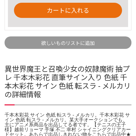
カートに入れる
欲しいものリストに追加
異世界魔王と召喚少女の奴隷魔術 抽プ
レ 千本木彩花 直筆サイン入り 色紙 千
本木彩花 サイン 色紙 転スラ - メルカリ
の詳細情報
千本木彩花 サイン 色紙 転スラ - メルカリ。千本木彩花 サ
イン 色紙 転スラ - メルカリ。某大手オークションでも、
主にアニメ系商品を出品してる者です。【テニスの王子
様】越前リョーマ 手塚 不二 幸村 シャイニングクリアカー
ドセット。あちらで出品しきれない物をこちらで出品中★