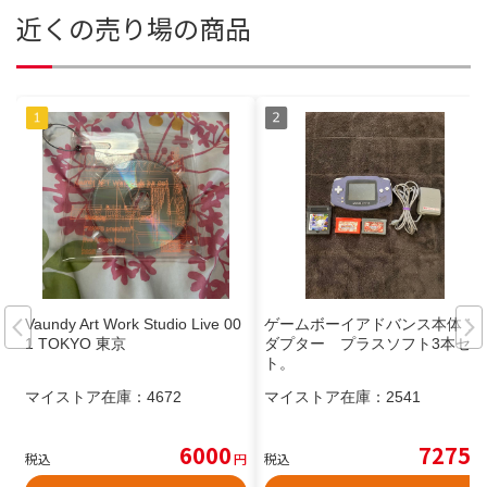
近くの売り場の商品
Vaundy Art Work Studio Live 00
ゲームボーイアドバンス本体 ア
1 TOKYO 東京
ダプター プラスソフト3本セッ
ト。
マイストア在庫：
4672
マイストア在庫：
2541
6000
7275
税込
円
税込
円