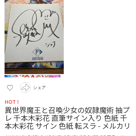
シェア
HOT !
異世界魔王と召喚少女の奴隷魔術 抽プ
レ 千本木彩花 直筆サイン入り 色紙 千
本木彩花 サイン 色紙 転スラ - メルカリ