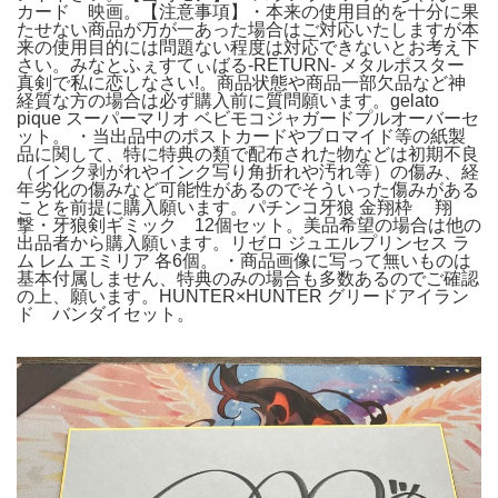
カード 映画。【注意事項】・本来の使用目的を十分に果
たせない商品が万が一あった場合はご対応いたしますが本
来の使用目的には問題ない程度は対応できないとお考え下
さい。みなとふぇすてぃばる-RETURN- メタルポスター
真剣で私に恋しなさい!。商品状態や商品一部欠品など神
経質な方の場合は必ず購入前に質問願います。gelato
pique スーパーマリオ ベビモコジャガードプルオーバーセ
ット。 ・当出品中のポストカードやブロマイド等の紙製
品に関して、特に特典の類で配布された物などは初期不良
（インク剥がれやインク写り角折れや汚れ等）の傷み、経
年劣化の傷みなど可能性があるのでそういった傷みがある
ことを前提に購入願います。パチンコ牙狼 金翔枠 翔
撃・牙狼剣ギミック 12個セット。美品希望の場合は他の
出品者から購入願います。リゼロ ジュエルプリンセス ラ
ム レム エミリア 各6個。 ・商品画像に写って無いものは
基本付属しません、特典のみの場合も多数あるのでご確認
の上、願います。HUNTER×HUNTER グリードアイラン
ド バンダイセット。