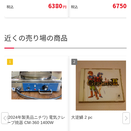
6380
6750
税込
円
税込
円
近くの売り場の商品
(2024年製美品ニチワ) 電気クレ
大逆鱗 2 pc
ープ焼器 CM-360 1400W