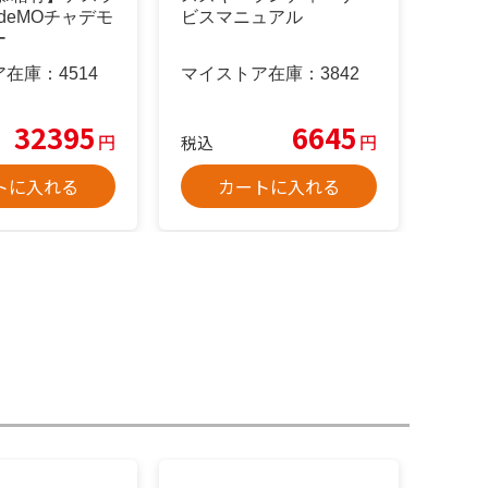
AdeMOチャデモ
ビスマニュアル
ー
ア在庫：
4514
マイストア在庫：
3842
32395
6645
円
円
税込
トに入れる
カートに入れる