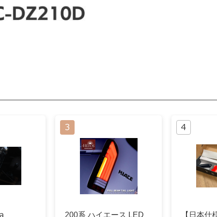
a
200系 ハイエース LED
【日本仕