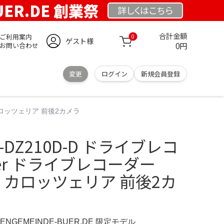
UER.DE 創業祭
詳しくは
こちら
合計金額
ご利用案内
0
ゲスト様
0円
お問い合わせ
変更
ログイン
新規会員登録
D カロッツェリア 前後2カメラ
EC-DZ210D-D ドライブレコ
eer ドライブレコーダー
10D カロッツェリア 前後2カ
HENGEMEINDE-BUER.DE 限定モデル