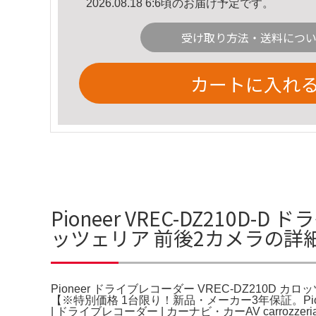
2026.08.18 6:6頃のお届け予定です。
受け取り方法・送料につ
カートに入れ
Pioneer VREC-DZ210D-
ッツェリア 前後2カメラの詳
Pioneer ドライブレコーダー VREC-DZ210D
【※特別価格 1台限り！新品・メーカー3年保証。Pio
| ドライブレコーダー | カーナビ・カーAV carrozzer