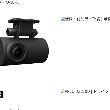
Q-30R。