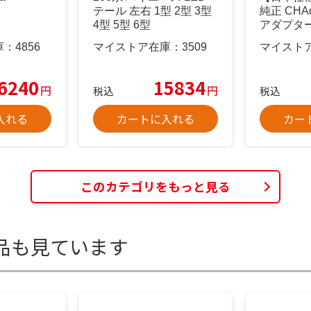
テール 左右 1型 2型 3型
純正 CH
4型 5型 6型
アダプタ
庫：
4856
マイストア在庫：
3509
マイスト
6240
15834
円
円
税込
税込
入れる
カートに入れる
カー
このカテゴリをもっと見る
品も見ています