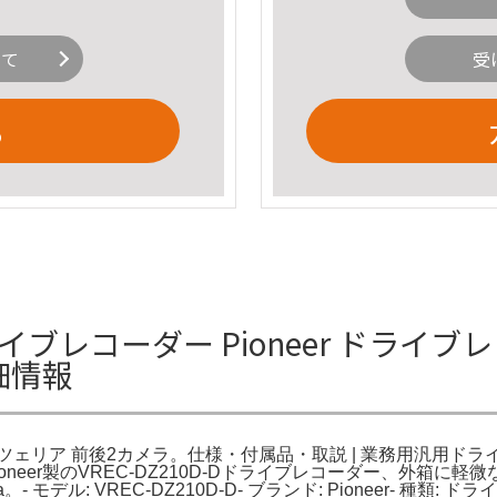
いて
受
る
D ドライブレコーダー Pioneer ドライブ
細情報
 カロッツェリア 前後2カメラ。仕様・付属品・取説 | 業務用汎用ドラ
neer製のVREC-DZ210D-Dドライブレコーダー、外箱に軽微
ia。- モデル: VREC-DZ210D-D- ブランド: Pioneer- 