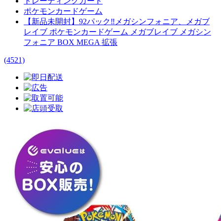
トレーディングカード
ポケモンカードゲーム
【新品未開封】92パック‼️メガシンフォニア、メガブ
レイブ ポケモンカードゲーム メガブレイブ メガシン
フォニア BOX MEGA 拡張
(4521)