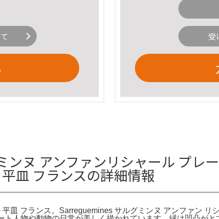
いて
受
る
ヌ アンファンリシャール プレート ② S
 平皿 フランスの詳細情報
 平皿 フランス。Sarreguemines サルグミンヌ アンファン リシャ
シャールプレート人物や動物の日常が美しく描かれています。縁は凹