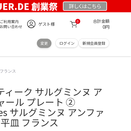
UER.DE 創業祭
詳しくは
こちら
合計金額
ご利用案内
0
ゲスト様
0円
お問い合わせ
変更
ログイン
新規会員登録
 フランス
ティーク サルグミンヌ ア
ール プレート ②
ines サルグミンヌ アンファ
 平皿 フランス