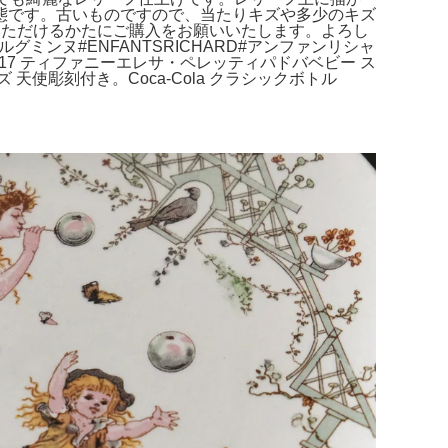
状態です。古いものですので、当たりキズや多少のキズ
いただけるかたにご購入をお願いいたします。よろし
ンヌ#ENFANTSRICHARD#アンファンリシャ
igurine】。17 ティファニーエレサ・ペレッティパドバベビー ス
彫刻付き。Coca-Cola クラシックボトル