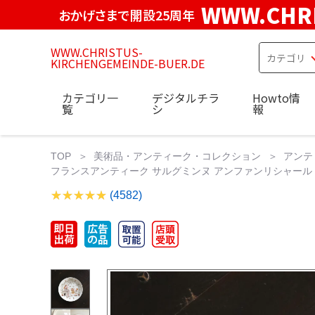
WWW.CHRI
おかげさまで開設25周年
WWW.CHRISTUS-
KIRCHENGEMEINDE-BUER.DE
カテゴリ一
デジタルチラ
Howto情
覧
シ
報
TOP
美術品・アンティーク・コレクション
アンテ
フランスアンティーク サルグミンヌ アンファンリシャール プレー
(4582)