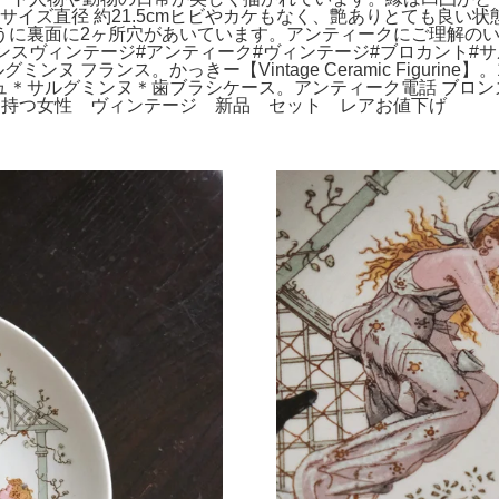
サイズ直径 約21.5cmヒビやカケもなく、艶ありとても良い
うに裏面に2ヶ所穴があいています。アンティークにご理解の
ヴィンテージ#アンティーク#ヴィンテージ#ブロカント#サルグミ
 シリーズ サルグミンヌ フランス。かっきー【Vintage Ceramic F
サルグミンヌ＊歯ブラシケース。アンティーク電話 ブロンズ 天使
花を持つ女性 ヴィンテージ 新品 セット レアお値下げ