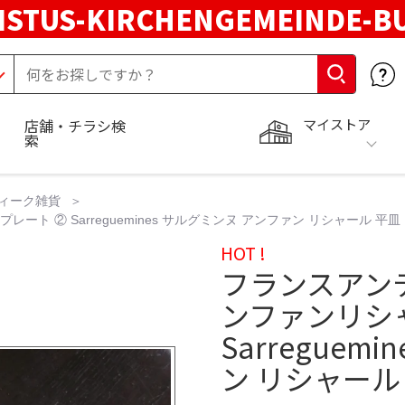
STUS-KIRCHENGEMEINDE-B
マイストア
店舗・チラシ検
索
ィーク雑貨
ト ② Sarreguemines サルグミンヌ アンファン リシャール 平皿
HOT !
フランスアン
ンファンリシャ
Sarreguem
ン リシャール