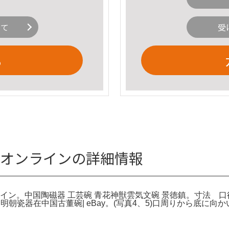
いて
受
る
産オンラインの詳細情報
。中国陶磁器 工芸碗 青花神獣雲気文碗 景徳鎮。寸法 口径 約 
器在中国古董碗| eBay。(写真4、5)口周りから底に向かい2