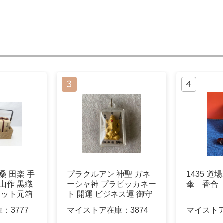
桑 田楽 手
プラクルアン 神聖 ガネ
1435 
山作 黒織
ーシャ神 プラピッカネー
傘 香合
セット元箱
ト 開運 ビジネス運 御守
り
庫：
3777
マイストア在庫：
3874
マイスト