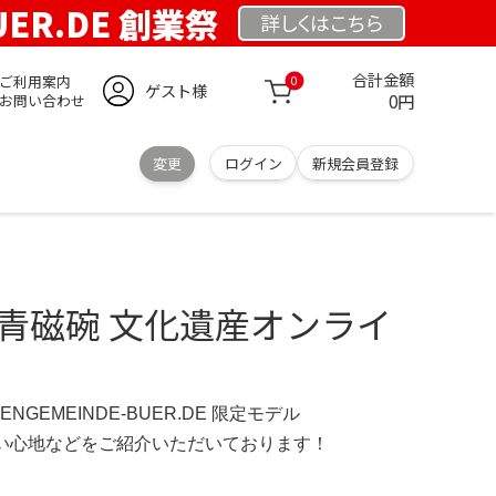
UER.DE 創業祭
詳しくは
こちら
合計金額
ご利用案内
0
ゲスト様
0円
お問い合わせ
変更
ログイン
新規会員登録
 青磁碗 文化遺産オンライ
HENGEMEINDE-BUER.DE 限定モデル
の使い心地などをご紹介いただいております！