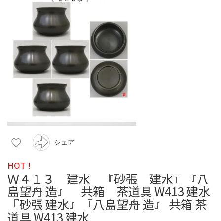
シェア
HOT !
Ｗ４１３ 建水 『砂張 建水』『八
島望舟 造』 共箱 茶道具 W413 建水
『砂張 建水』『八島望舟 造』 共箱 茶
道具 W413 建水