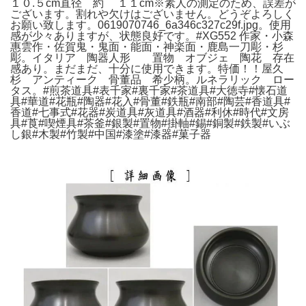
１０.５cm直径 約 １１cm※素人の測定のため、誤差が
ございます。割れや欠けはございません。どうぞよろしく
お願い致します。0619070746_6a346c327c29f.jpg。使用
感が少々ありますが、状態良好です。#XG552 作家・小森
惠雲作・佐賀鬼・鬼面・能面・神楽面・鹿島一刀彫・杉
彫。イタリア 陶器人形 置物 オブジェ 陶花 存在
感あり。まだまだ、十分に使用できます。特価！！屋久
杉 アンティーク 骨董品 希少柄。ルネラリック ロー
タス。#煎茶道具#表千家#裏千家#茶道具#大徳寺#懐石道
具#華道#花瓶#陶器#花入#骨董#鉄瓶#南部#陶芸#香道具#
香道#七事式#花器#炭道具#灰道具#酒器#利休#時代#文房
具#莨#喫煙具#茶釜#銀製#置物#掛軸#錫#銅製#鉄製#いぶ
し銀#木製#竹製#中国#漆塗#漆器#菓子器