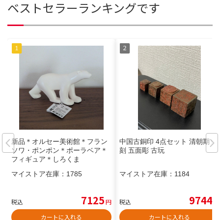
ベストセラーランキングです
新品＊オルセー美術館＊フラン
中国古銅印 4点セット 清朝期 篆
ソワ・ポンポン＊ポーラベア＊
刻 五面彫 古玩
フィギュア＊しろくま
マイストア在庫：
1785
マイストア在庫：
1184
7125
9744
税込
円
税込
円
カートに入れる
カートに入れる