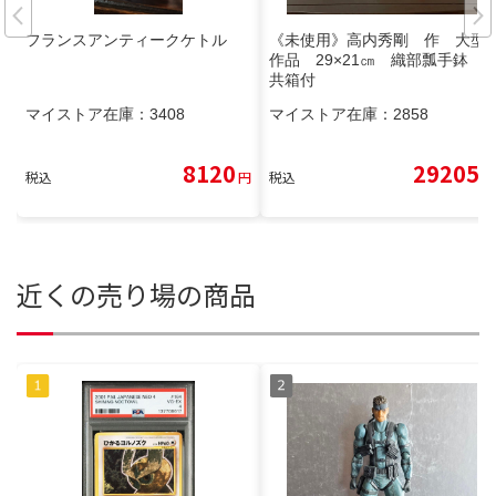
フランスアンティークケトル
《未使用》高内秀剛 作 大型
作品 29×21㎝ 織部瓢手鉢
共箱付
マイストア在庫：
3408
マイストア在庫：
2858
8120
29205
税込
円
税込
円
近くの売り場の商品