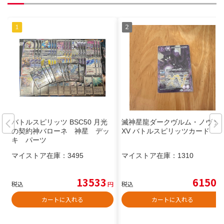
バトルスピリッツ BSC50 月光
滅神星龍ダークヴルム・ノヴァ
の契約神バローネ 神星 デッ
XV バトルスピリッツカード
キ パーツ
マイストア在庫：
3495
マイストア在庫：
1310
13533
6150
税込
円
税込
円
カートに入れる
カートに入れる