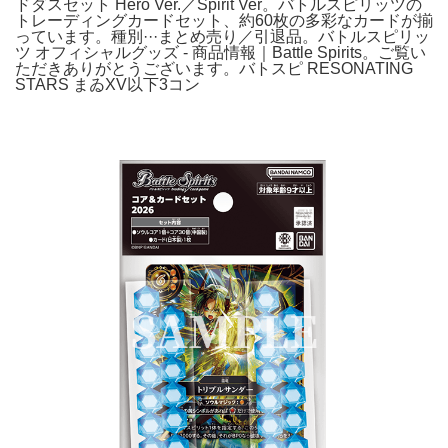
ドダスセット Hero Ver.／Spirit Ver。バトルスピリッツの
トレーディングカードセット、約60枚の多彩なカードが揃
っています。種別···まとめ売り／引退品。バトルスピリッ
ツ オフィシャルグッズ - 商品情報｜Battle Spirits。ご覧い
ただきありがとうございます。バトスピ RESONATING
STARS まゐXV以下3コン