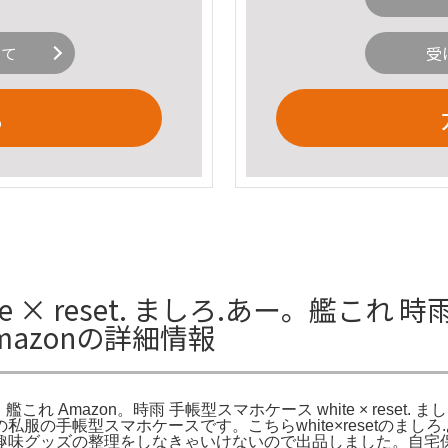
いて
受
る
 × reset. ましろ.あー。艦これ 時
Amazonの詳細情報
あー。艦これ Amazon。時雨 手帳型スマホケース white × res
服の手帳型スマホケースです。こちらwhite×resetのまし
趣味グッズの整理をしなきゃいけないので出品しました。自宅