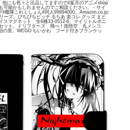
にも色々と出品してますので#葉月のアニメshop
も可能かもしれませんのでご相談ください。・サイ
隊これくしょん#同人99994000。Amazon.co.jp:
ながーいシリーズ。ぴちぴちピッチ るちあ 楽コレ グッズ まと
マグネット 全6種33-0512-6。マイリトルポニ
きセット。ドリフターズ 飛べ！孫悟空 丸メンコ
刀鍛冶の里。WEGO ちいかわ フード付きブランケッ