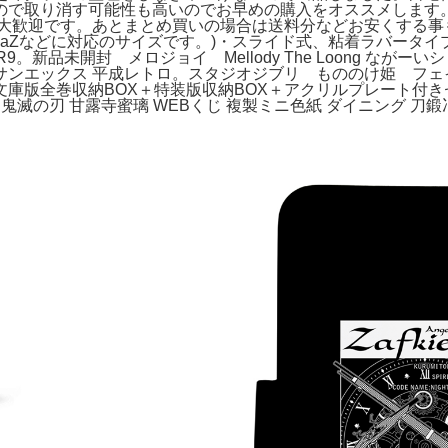
で取り消す可能性も高いのでお早めの購入をオススメします。他
入大歓迎です。あとまとめ買いの場合は送料分などお安くする事
、XperiaZなどに対応のサイズです。)・スライド式、粘着ラバータイプ#艦
quos R9。新品未開封 メロジョイ Mellody The Loong 
サンエックス 平成レトロ。スタジオジブリ もののけ姫 フェイス
文庫版全巻収納BOX＋特装版収納BOX＋アクリルプレート付
被。鬼滅の刃 甘露寺蜜璃 WEBくじ 複製ミニ色紙 ダイニング 