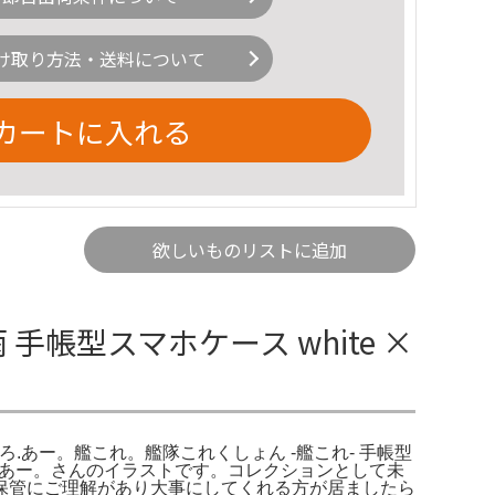
け取り方法・送料について
カートに入れる
欲しいものリストに追加
雨 手帳型スマホケース white ×
et. ましろ.あー。艦これ。艦隊これくしょん -艦これ- 手帳型
ろ.あー。さんのイラストです。コレクションとして未
保管にご理解があり大事にしてくれる方が居ましたら