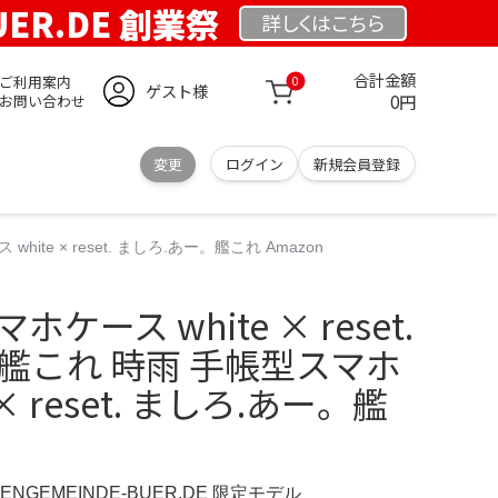
UER.DE 創業祭
詳しくは
こちら
合計金額
ご利用案内
0
ゲスト様
0円
お問い合わせ
変更
ログイン
新規会員登録
ite × reset. ましろ.あー。艦これ Amazon
ケース white × reset.
艦これ 時雨 手帳型スマホ
 × reset. ましろ.あー。艦
HENGEMEINDE-BUER.DE 限定モデル