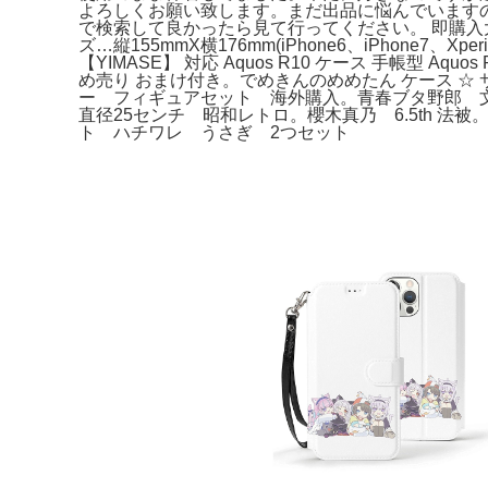
よろしくお願い致します。まだ出品に悩んでいますの
で検索して良かったら見て行ってください。 即購
ズ…縦155mmX横176mm(iPhone6、iPhone7
【YIMASE】 対応 Aquos R10 ケース 手帳型 A
め売り おまけ付き。でめきんのめめたん ケース ☆ 
ー フィギュアセット 海外購入。青春ブタ野郎 
直径25センチ 昭和レトロ。櫻木真乃 6.5th 法
ト ハチワレ うさぎ 2つセット