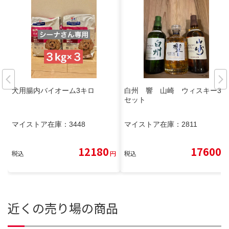
犬用腸内バイオーム3キロ
白州 響 山崎 ウィスキー3本
セット
マイストア在庫：
3448
マイストア在庫：
2811
12180
17600
税込
円
税込
円
近くの売り場の商品