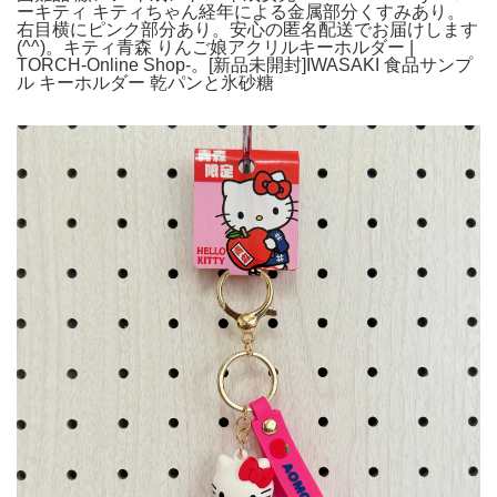
ーキティ キティちゃん経年による金属部分くすみあり。
右目横にピンク部分あり。安心の匿名配送でお届けします
(^^)。キティ青森 りんご娘アクリルキーホルダー |
TORCH-Online Shop-。[新品未開封]IWASAKI 食品サンプ
ル キーホルダー 乾パンと氷砂糖