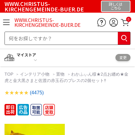
WWW.CHRISTUS-
詳しくは
KIRCHENGEMEINDE-BUER.DE
こちら
WWW.CHRISTUS-
0
KIRCHENGEMEINDE-BUER.DE
マイストア
変更
TOP
インテリア小物
置物
わかふぃん様★2点お纏め★金
虎と金大黒さまと佐渡の赤玉石のブレスの2個セット‼️
(4475)