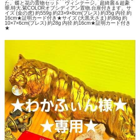
た。蝶と花の置物セット ヴィンテージ。超綺麗＆超豪
華.特大.紫COLORオブシディアン置物.台座付きます。サ
イズ (金の虎) 約559g 約23×9×8cm(ブレス) 約35g 内径 約
16cm★証明カード付き★サイズ (大黒天さま) 約88g 約
10×7×6cm(ブレス) 約28g 内径 約16cm★証明カード付き
★