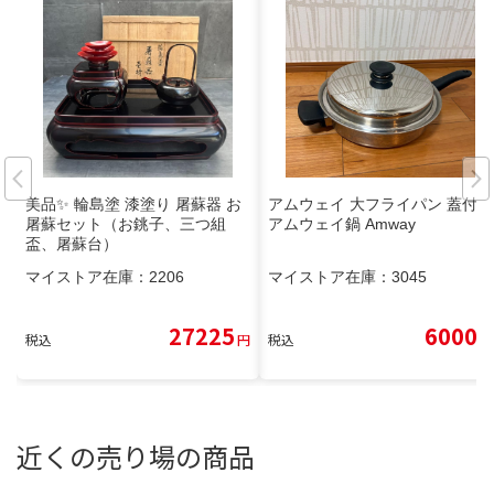
美品✨ 輪島塗 漆塗り 屠蘇器 お
アムウェイ 大フライパン 蓋付き
屠蘇セット（お銚子、三つ組
アムウェイ鍋 Amway
盃、屠蘇台）
マイストア在庫：
2206
マイストア在庫：
3045
27225
6000
税込
円
税込
円
近くの売り場の商品