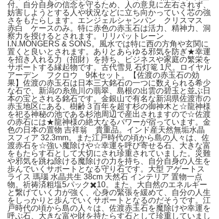
付。自分自身の信念を守るため、人の意見に左右されず、
妨害しようとする人や状況などに立ち向かっていく芯の強
さをもたらします。エンジェルシャンパン クリスマス
赤白 ケースのみ。特に赤色の赤玉石は活力、精神力、洞
察力を授けるとされます。リリパットレーン
I.N.MONGERS & SONS。風水では特に西の方角や玄関に
置くと良いとされます。ありとあらゆる邪気を防ぎ★幸運
を招き入れる力（招財）を持ち、ビジネスや家庭の繁栄を
サポートする縁起物です。古代雪見 石灯篭 1尺。ロイヤル
アーデン フクロウ 9体セット。【佐渡の赤玉石の効
果】佐渡の赤玉石は日本三大銘石の一つに数えられる希少
な石で、新潟の糸魚川の翡翠、島根の出雲の碧玉と並ぶ日
本の宝とされる銘石です。金銀山で有名な新潟県佐渡市の
赤玉地区にある、樹齢３百年を超す杉の御神木と☆龍神様
を祀る神秘の池である杉池周辺で産出されますので☆佐渡
の赤石には★龍神様の絶大なるパワーが宿っています。金
色の日本の置物 吉祥翁 貴重品。インド産天然無垢水晶
スフィア 32.3mm。また江戸時代の頃から島の人々は、佐
渡赤石を☆強い魔除けや☆幸運を呼び寄せる石、大きな富
をもたらす石として大切にされ珍重されていました。災難
や邪気を跳ね除ける魔除けの力を持ち、自分自身の人生を
歩んでいくサポートとなる守り石です。大型 アゲートス
ライス 瑪瑙 水晶共生 38cm 天然石 インテリア 置物一点
物。祈祷済粗塩5パック✖️10。また、大自然のエネルギー
と繋げていく力が強く、心身の緊張を緩めて、自分の人生
をしっかりと歩んでいくサポートとなるのだそうです。江
戸時代の頃から島の人々は、佐渡赤玉石を魔除けや幸運を
呼ぶ石、大きな富や財を持たらす石として珍重していまし