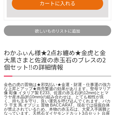
カートに入れる
欲しいものリストに追加
わかふぃん様★2点お纏め★金虎と金
大黒さまと佐渡の赤玉石のブレスの2
個セット‼️の詳細情報
金色の虎の置物は★邪気払い★金運・財運・仕事運の強力
な上昇とアップ★商売繁盛の効果があります。聖母マリア
像 彫像 イタリア製 E233。佐渡の赤玉石(約12mm)とヒマ
ラヤ産水晶(約10mm)の組み合わせは、とても相性が良
く、持ち主を守り、良い運気を呼び込んでくれます。バカ
ラ 干支 馬 オブジェ 置物 BACCARAT。現在では採掘自体
が禁止されているため、本物の赤玉石は、大変入手困難と
なっています。天然石ダイヤモンドカット3点セット 台座