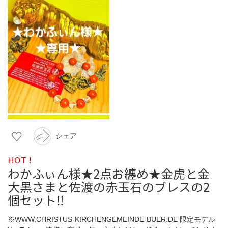
シェア
HOT !
わかふぃん様★2点お纏め★金虎と金
大黒さまと佐渡の赤玉石のブレスの2
個セット‼️
※WWW.CHRISTUS-KIRCHENGEMEINDE-BUER.DE 限定モデル