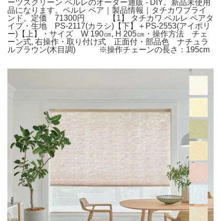
ーツスクリーン ペルレのオーダー通販 - DIY。新品未使用
品になります。ペルレ ペア｜製品情報｜タチカワブライ
ンド。定価 71300円 【1】 タチカワ ペルレ ペアタ
イプ・生地 PS-2117(カラシ)【下】＋PS-2553(アイボリ
ー)【上】・サイズ W 190㎝, H 205㎝・操作方法 チェ
ーン式, 右操作・取り付け式 正面付・部品色 ナチュラ
ルブラウン(木目調) ※操作チェーンの長さ：195cm