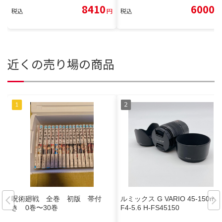
8410
6000
税込
円
税込
円
近くの売り場の商品
呪術廻戦 全巻 初版 帯付
ルミックス G VARIO 45-150mm
き 0巻〜30巻
F4-5.6 H-FS45150