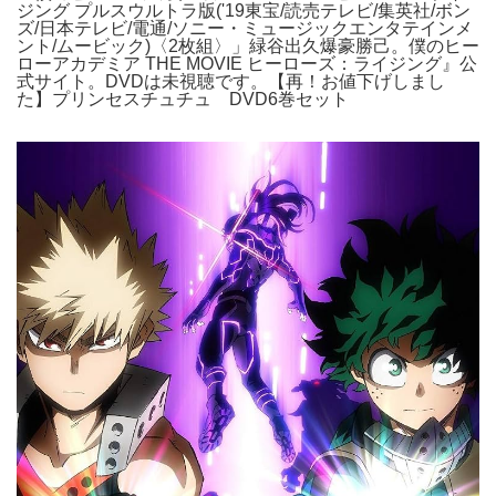
ジング プルスウルトラ版('19東宝/読売テレビ/集英社/ボン
ズ/日本テレビ/電通/ソニー・ミュージックエンタテインメ
ント/ムービック)〈2枚組〉」緑谷出久爆豪勝己。僕のヒー
ローアカデミア THE MOVIE ヒーローズ：ライジング』公
式サイト。DVDは未視聴です。【再！お値下げしまし
た】プリンセスチュチュ DVD6巻セット