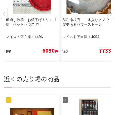
風通し抜群 お値下げ！リンゴ
BIG 命根石 水入りメノウ
型 ペットハウス 赤
歴史あるパワーストーン
マイストア在庫：
4496
マイストア在庫：
4094
6090
7733
税込
円
税込
円
近くの売り場の商品