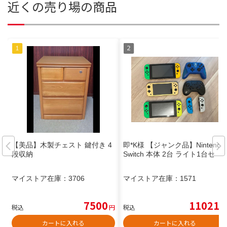
近くの売り場の商品
【美品】木製チェスト 鍵付き 4
即*K様 【ジャンク品】Nintendo
段収納
Switch 本体 2台 ライト1台セ
マイストア在庫：
3706
マイストア在庫：
1571
7500
11021
税込
円
税込
円
カートに入れる
カートに入れる