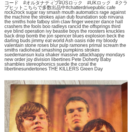
コード #オルタナティブ#USロック #UKロック #クラ
ブヒットこちらで多数出品中#chatterdrivepublic cafe
rock2rock sugar ray smash mouth automatics rage against
the machine the strokes ajian dub foundation sob nirvana
the smiths hole fatboy slim claw finger weezer dance hall
crashers the fools boo radleys rancid the offsprings third
eye blind operation ivy beastie boys the roosters knuckles
back drop bomb the jon spencer blues explosion beck the
darling buds jimmy eat world Ash oasis ride my bloody
valentain stone roses blur pulp ramones primal scream the
smiths radiohead smashing pumpkins strokes
suedemansun kula shaker massive attackhappy mondays
new order joy division libertines Pete Doherty Baby
shambles stereophonics suede the coral the
libertinesundertones THE KILLERS Green Day