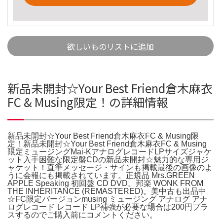
欲しいものリストに追加
新品未開封☆Your Best Friend倉木麻衣
FC & Musing限定！の詳細情報
新品未開封☆Your Best Friend倉木麻衣FC & Musing限
定！新品未開封☆Your Best Friend倉木麻衣FC & Musing
限定ミュージングMai-KアナログレコードLPサイズジャケ
ット入手困難な限定盤CDの新品未開封☆魅力的な専用ジ
ャケット！直筆メッセージ・サインも掲載最後の画像のよ
うに会報にも掲載されています。正規品 Mrs.GREEN
APPLE Speaking 初回盤 CD DVD。邦楽 WONK FROM
THE INHERITANCE (REMASTERED)。美中古も出品中
☆FC限定バージョンmusing ミュージング アナログ アナ
ログレコード レコード LP補強が必要な場合は200円プラ
スするのでご購入前にコメントください。