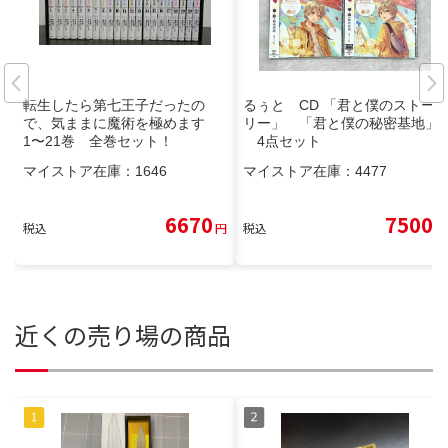
転生したら第七王子だったの
るぅと CD 「君と僕のストー
で、気ままに魔術を極めます
リー」 「君と僕の秘密基地」
1〜21巻 全巻セット！
4点セット
マイストア在庫：
1646
マイストア在庫：
4477
6670
7500
税込
円
税込
円
近くの売り場の商品