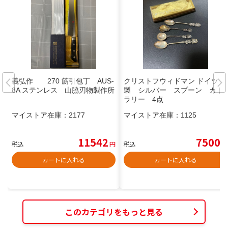
義弘作 270 筋引包丁 AUS-
クリストフウィドマン ドイツ
8A ステンレス 山脇刃物製作所
製 シルバー スプーン カト
ラリー 4点
マイストア在庫：
2177
マイストア在庫：
1125
11542
7500
税込
円
税込
円
カートに入れる
カートに入れる
このカテゴリをもっと見る