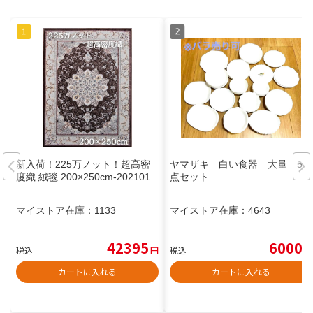
新入荷！225万ノット！超高密
ヤマザキ 白い食器 大量 52
度織 絨毯 200×250cm‐202101
点セット
マイストア在庫：
1133
マイストア在庫：
4643
42395
6000
税込
円
税込
円
カートに入れる
カートに入れる