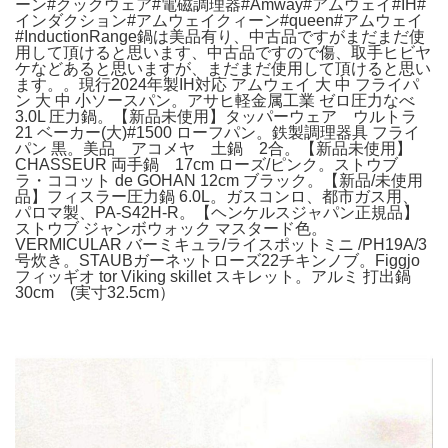
ーン#クックウェア#電磁調理器#Amway#アムウェイ#IH#
インダクション#アムウェイクィーン#queen#アムウェイ
#InductionRange鍋は美品有り、中古品ですがまだまだ使
用して頂けると思います、中古品ですので傷、取手ヒビヤ
ケなどあると思いますが、まだまだ使用して頂けると思い
ます。。現行2024年製IH対応 アムウェイ 大 中 フライパ
ン 大 中 小ソースパン。アサヒ軽金属工業 ゼロ圧力なべ
3.0L 圧力鍋。【新品未使用】タッパーウェア ウルトラ
21 ベーカー(大)#1500 ローフパン。鉄製調理器具 フライ
パン 黒。美品 アコメヤ 土鍋 2合。【新品未使用】
CHASSEUR 両手鍋 17cm ローズ/ピンク。ストウブ
ラ・ココット de GOHAN 12cm ブラック。【新品/未使用
品】フィスラー圧力鍋 6.0L。ガスコンロ、都市ガス用、
パロマ製、PA-S42H-R。【ヘンケルスジャパン正規品】
ストウブ ジャンボウォック マスタード色。
VERMICULAR バーミキュラ/ライスポットミニ /PH19A/3
号炊き。STAUBガーネットローズ22チキンノブ。Figgjo
フィッギオ tor Viking skillet スキレット。アルミ 打出鍋
30cm (実寸32.5cm）