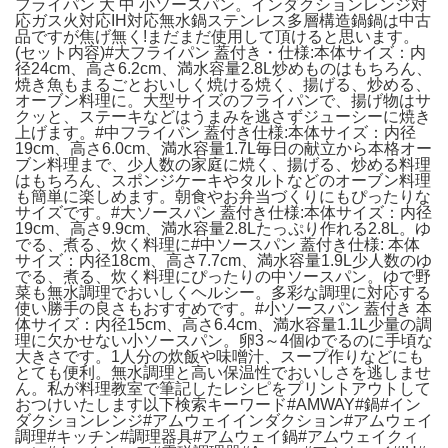
フライパン 大 中 小ソースパン。インダクションレンジ対
応ガス火対応IH対応無水鍋ステンレス多層構造鍋鍋は中古
品ですが焦げ無く!まだまだ使用して頂けると思います。
(セット内容)#大フライパン 蓋付き・仕様:本体サイズ：内
径24cm、高さ6.2cm、満水容量2.8L炒めものはもちろん、
焼き魚もまるごとおいしく焼ける焼く、揚げる、炒める、
オーブン料理に。大型サイズのフライパンで、揚げ物はサ
クッと、ステーキなどはうまみを逃さずジューシーに焼き
上げます。#中フライパン 蓋付き仕様:本体サイズ：内径
19cm、高さ6.0cm、満水容量1.7L毎日の献立から本格オー
ブン料理まで、少人数の家庭に焼く、揚げる、炒める料理
はもちろん、スポンジケーキやタルトなどのオーブン料理
も簡単に楽しめます。朝食やお弁当づくりにもぴったりな
サイズです。#大ソースパン 蓋付き仕様:本体サイズ：内径
19cm、高さ9.9cm、満水容量2.8Lたっぷり作れる2.8L。ゆ
でる、煮る、炊く料理に#中ソースパン 蓋付き仕様: 本体
サイズ：内径18cm、高さ7.7cm、満水容量1.9L少人数のゆ
でる、煮る、炊く料理にぴったりの中ソースパン。ゆで野
菜も無水調理でおいしくヘルシー。多彩な調理に対応する
使い勝手の良さもおすすめです。#小ソースパン 蓋付き 本
体サイズ：内径15cm、高さ6.4cm、満水容量1.1L少量の調
理に欠かせない小ソースパン。卵3～4個ゆでるのに手頃な
大きさです。1人分の炊飯や味噌汁、スープ作りなどにも
とても便利。無水調理と高い保温性でおいしさを逃しませ
ん。私が料理教室で筆記したレシピをプリントアウトして
おつけいたします以下検索キーワード#AMWAY#鍋#イン
ダクションレンジ#アムウェイインダクション#アムウェイ
調理#キッチン#調理器具#アムウェイ鍋#アムウェイクィ