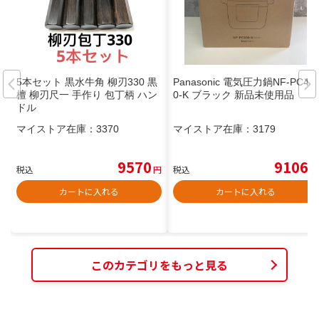
5本セット 黒水牛角 柳刃330 黒
Panasonic 電気圧力鍋NF-PC40
檀 柳刃尺一 手作り 包丁柄 ハン
0-K ブラック 新品未使用品
ドル
マイストア在庫：
3370
マイストア在庫：
3179
9570
9106
税込
円
税込
円
カートに入れる
カートに入れる
このカテゴリをもっと見る