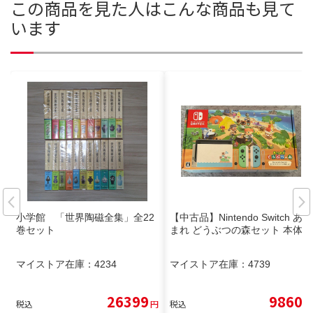
この商品を見た人はこんな商品も見て
います
小学館 「世界陶磁全集」全22
【中古品】Nintendo Switch あつ
巻セット
まれ どうぶつの森セット 本体
マイストア在庫：
4234
マイストア在庫：
4739
26399
9860
税込
円
税込
円