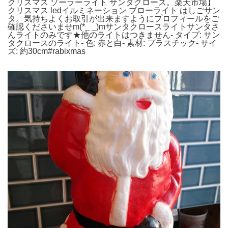
クリスマス ソーラーライト サンタクロース。楽天市場】
クリスマス ledイルミネーション ブローライト はしごサン
タ。気持ちよくお取引が出来ますようにプロフィールをご
確認くださいませm(*_ _)mサンタクロースライトサンタさ
んライトのみです★他のライトはつきません- タイプ: サン
タクロースのライト- 色: 赤と白- 素材: プラスチック- サイ
ズ: 約30cm#rabixmas