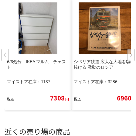
6/6処分 IKEA マルム チェス
シベリア鉄道 広大な大地を駆け
ト
抜ける 激動のロシア
マイストア在庫：
1137
マイストア在庫：
3286
7308
6960
税込
円
税込
円
近くの売り場の商品